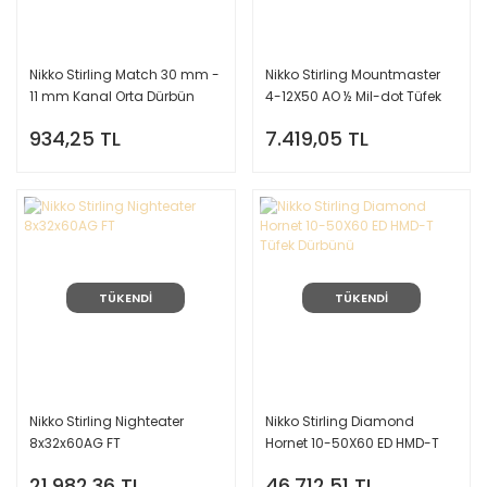
Nikko Stirling Match 30 mm -
Nikko Stirling Mountmaster
11 mm Kanal Orta Dürbün
4-12X50 AO ½ Mil-dot Tüfek
Ayağı
Dürbünü 11mm ayak hediye
934,25 TL
7.419,05 TL
TÜKENDİ
TÜKENDİ
Nikko Stirling Nighteater
Nikko Stirling Diamond
8x32x60AG FT
Hornet 10-50X60 ED HMD-T
Tüfek Dürbünü
21.982,36 TL
46.712,51 TL