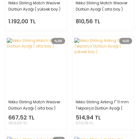
Nikko Stirling Match Weaver
Nikko Stirling Match Weaver
Dürbün Ayağı ( yüksek boy )
Dürbün Ayağı ( orta boy )
1.192,00 TL
810,56 TL
%30
%10
Nikko Stirling Match Weaver
Nikko Stirling Airking 1'' 11 mm
Dürbün Ayağı ( orta boy )
Tekparça Dürbün Ayağı (
yüksek boy )
667,52 TL
514,94 TL
953,60 TL
572,16 TL