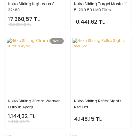
Nikko Stirling Nighteater 8-
Nikko Stirling Target Master 1′′
32×60
5-20 X 50 HMD Tüfek
Dürbünü
17.360,57 TL
10.441,62 TL
19.289,52 TL
%20
Nikko Stirling 30mm Weaver
Nikko Stirling Reflex Sights
Dürbün Ayağı
Red Dot
1.144,32 TL
4.148,15 TL
1.430,40 TL