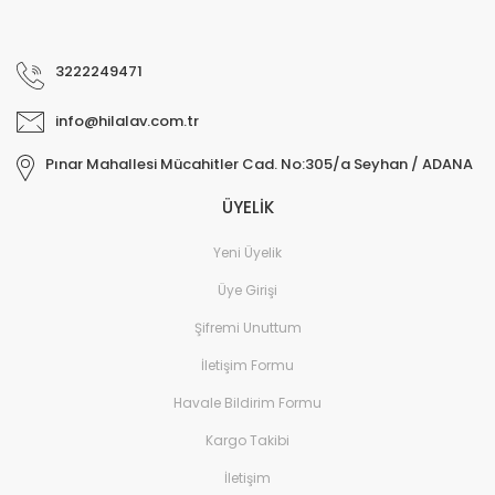
3222249471
info@hilalav.com.tr
Pınar Mahallesi Mücahitler Cad. No:305/a Seyhan / ADANA
ÜYELİK
Yeni Üyelik
Üye Girişi
Şifremi Unuttum
İletişim Formu
Havale Bildirim Formu
Kargo Takibi
İletişim