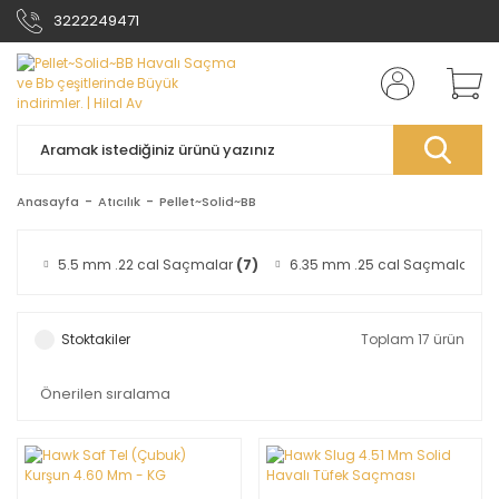
3222249471
Anasayfa
Atıcılık
Pellet~Solid~BB
5.5 mm .22 cal Saçmalar
(7)
6.35 mm .25 cal Saçmalar
(6)
Stoktakiler
Toplam 17 ürün