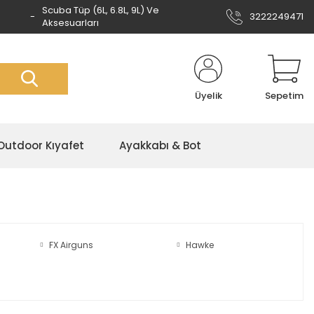
Scuba Tüp (6L, 6.8L, 9L) Ve
3222249471
Aksesuarları
Üyelik
Sepetim
Outdoor Kıyafet
Ayakkabı & Bot
FX Airguns
Hawke