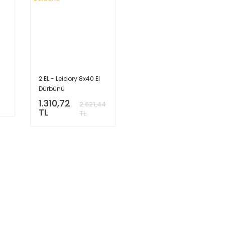
-
2.EL - Leidory 8x40 El
Dürbünü
1.310,72
2.621,44
TL
TL