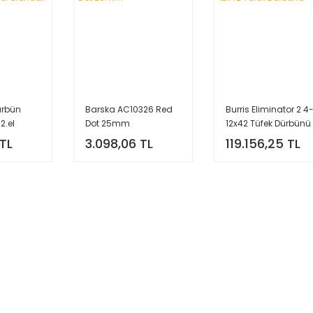
ürbün
Barska AC10326 Red
Burris Eliminator 2 4
2.el
Dot 25mm
12x42 Tüfek Dürbünü
 TL
3.098,06 TL
119.156,25 TL