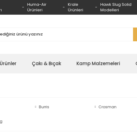
Huma-Air
Krale
Hawk Slug Solid
ı
Ürünleri
Ürünleri
Modelleri
 Ürünler
Çakı & Bıçak
Kamp Malzemeleri
Burris
Crosman
ng