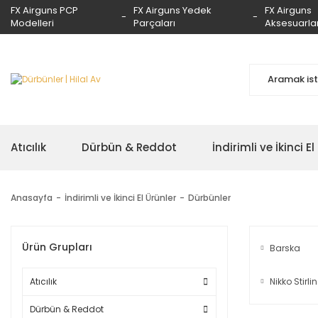
FX Airguns PCP
FX Airguns Yedek
FX Airguns
Modelleri
Parçaları
Aksesuarlar
Atıcılık
Dürbün & Reddot
İndirimli ve İkinci El
Anasayfa
İndirimli ve İkinci El Ürünler
Dürbünler
Ürün Grupları
Barska
Atıcılık
Nikko Stirli
Dürbün & Reddot