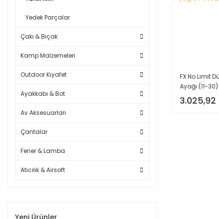
Yedek Parçalar
Çakı & Bıçak
Kamp Malzemeleri
Outdoor Kıyafet
FX No Limit D
Ayağı (11-30) 
Ayakkabı & Bot
üründür.
3.025,92
Av Aksesuarları
Çantalar
Fener & Lamba
Atıcılık & Airsoft
Yeni Ürünler