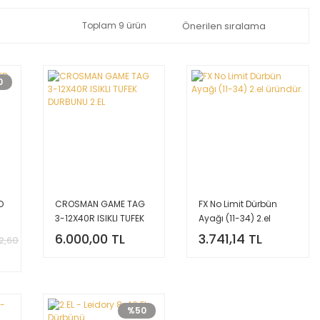
Toplam 9 ürün
0
D
CROSMAN GAME TAG
FX No Limit Dürbün
3-12X40R ISIKLI TUFEK
Ayağı (11-34) 2.el
DURBUNU 2.EL
üründür.
6.000,00 TL
3.741,14 TL
2,60
%50