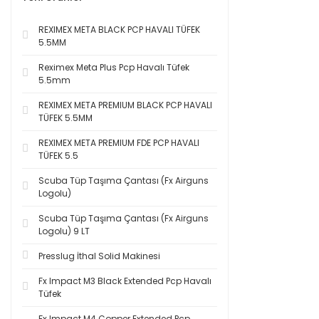
REXIMEX META BLACK PCP HAVALI TÜFEK
5.5MM
Reximex Meta Plus Pcp Havalı Tüfek
5.5mm
REXIMEX META PREMIUM BLACK PCP HAVALI
TÜFEK 5.5MM
REXIMEX META PREMIUM FDE PCP HAVALI
TÜFEK 5.5
Scuba Tüp Taşıma Çantası (Fx Airguns
Logolu)
Scuba Tüp Taşıma Çantası (Fx Airguns
Logolu) 9 LT
Presslug İthal Solid Makinesi
Fx Impact M3 Black Extended Pcp Havalı
Tüfek
Fx Impact M4 Copper Extended Pcp