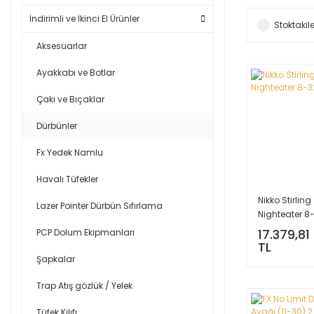
İndirimli ve İkinci El Ürünler
Stoktakile
Aksesuarlar
Ayakkabı ve Botlar
Çakı ve Bıçaklar
Dürbünler
Fx Yedek Namlu
Havalı Tüfekler
Nikko Stirling
Lazer Pointer Dürbün Sıfırlama
Nighteater 8
17.379,81
PCP Dolum Ekipmanları
TL
Şapkalar
Trap Atış gözlük / Yelek
Tüfek Kılıfı