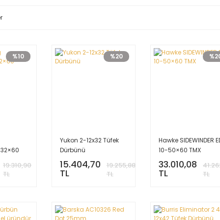
r
%10
%20
%2
Yukon 2-12x32 Tüfek
Hawke SIDEWINDER E
-32×60
Dürbünü
10-50×60 TMX
15.404,70
33.010,08
19.310,90
19.255,88
41.26
TL
TL
TL
TL
TL