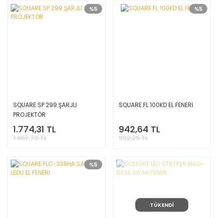
%5
%5
SQUARE SP 299 ŞARJLI
SQUARE FL 100KD EL FENERİ
PROJEKTÖR
1.774,31 TL
942,64 TL
1.867,70 TL
992,25 TL
%5
TÜKENDİ