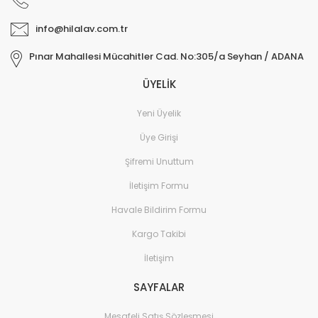
info@hilalav.com.tr
Pınar Mahallesi Mücahitler Cad. No:305/a Seyhan / ADANA
ÜYELİK
Yeni Üyelik
Üye Girişi
Şifremi Unuttum
İletişim Formu
Havale Bildirim Formu
Kargo Takibi
İletişim
SAYFALAR
Mesafeli Satış Sözleşmesi