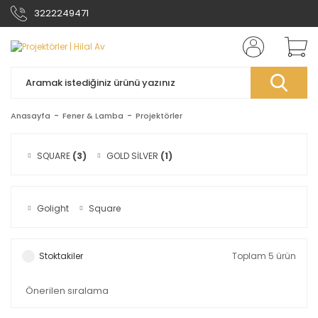
3222249471
Anasayfa
Fener & Lamba
Projektörler
SQUARE
(3)
GOLD SİLVER
(1)
Golight
Square
Stoktakiler
Toplam 5 ürün