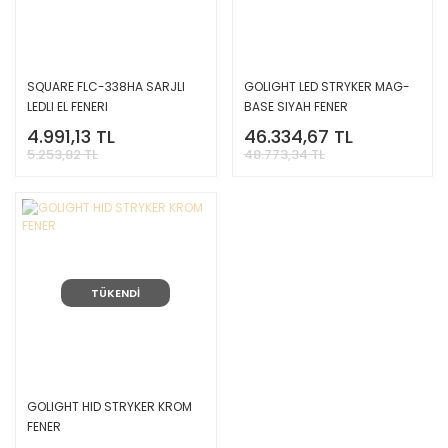
SQUARE FLC-338HA SARJLI
GOLIGHT LED STRYKER MAG-
LEDLI EL FENERI
BASE SIYAH FENER
4.991,13 TL
46.334,67 TL
5.253,82 TL
48.773,34 TL
TÜKENDİ
GOLIGHT HID STRYKER KROM
FENER