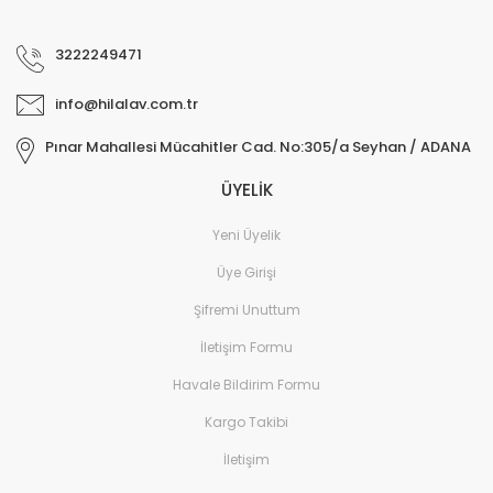
3222249471
info@hilalav.com.tr
Pınar Mahallesi Mücahitler Cad. No:305/a Seyhan / ADANA
ÜYELİK
Yeni Üyelik
Üye Girişi
Şifremi Unuttum
İletişim Formu
Havale Bildirim Formu
Kargo Takibi
İletişim