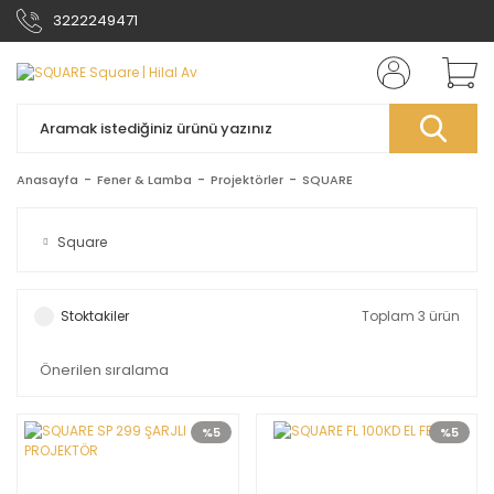
3222249471
Anasayfa
Fener & Lamba
Projektörler
SQUARE
Square
Stoktakiler
Toplam 3 ürün
%5
%5