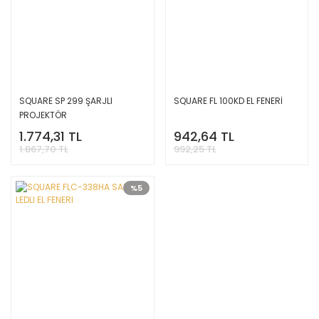
SQUARE SP 299 ŞARJLI
SQUARE FL 100KD EL FENERİ
PROJEKTÖR
1.774,31 TL
942,64 TL
1.867,70 TL
992,25 TL
%5