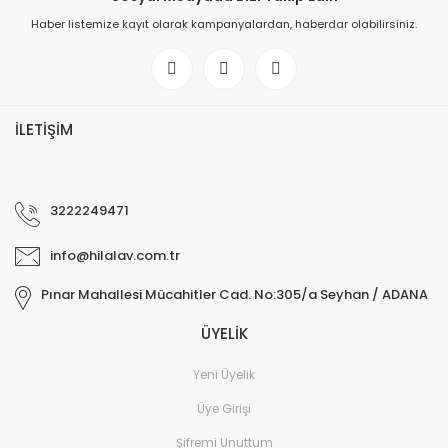
Haber listemize kayıt olarak kampanyalardan, haberdar olabilirsiniz.
Reximex Meta Plus Pcp Havalı Tüfek 5.5mm
39.000,00 TL
İLETİŞİM
Saber Tactical TRS Compact FX Impact Montaj Rayı
YENİ
Hawk Slug 4.52 Mm J Solid Havalı Tüfek Saçması
15.387,65 TL
3222249471
400,00 TL
info@hilalav.com.tr
Pınar Mahallesi Mücahitler Cad. No:305/a Seyhan / ADANA
ÜYELİK
Yeni Üyelik
Üye Girişi
Şifremi Unuttum