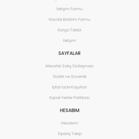
İletişim Formu
REXIMEX META PREMIUM BLACK PCP HAVALI TÜFEK 5.5MM
Havale Bildirim Formu
Kargo Takibi
50.000,00 TL
İletişim
DonnyFL Ronin 1/2 UNF Moderatör 25 Cal 6.35 Mm-S15
Hawk Slug 5.51 Mm G-7 Solid Havalı Tüfek Saçması
YENİ
SAYFALAR
15.387,65 TL
Mesafeli Satış Sözleşmesi
350,00 TL
Gizlilik ve Güvenlik
İptal İade Koşullari
Kişisel Veriler Politikası
HESABIM
Hesabım
Sipariş Takip