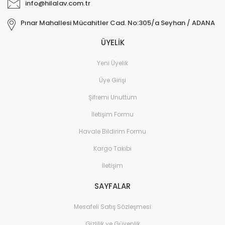
info@hilalav.com.tr
Pınar Mahallesi Mücahitler Cad. No:305/a Seyhan / ADANA
ÜYELİK
Yeni Üyelik
Üye Girişi
Şifremi Unuttum
İletişim Formu
Havale Bildirim Formu
Kargo Takibi
İletişim
SAYFALAR
Mesafeli Satış Sözleşmesi
Gizlilik ve Güvenlik