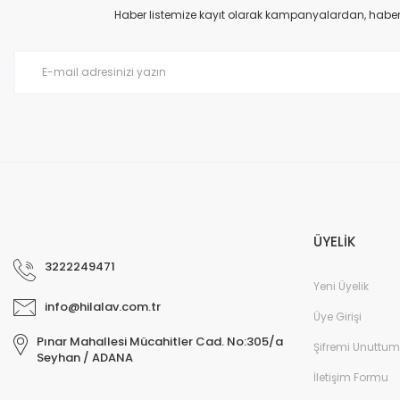
Haber listemize kayıt olarak kampanyalardan, haberda
ÜYELİK
3222249471
Yeni Üyelik
info@hilalav.com.tr
Üye Girişi
Pınar Mahallesi Mücahitler Cad. No:305/a
Şifremi Unuttum
Seyhan / ADANA
İletişim Formu