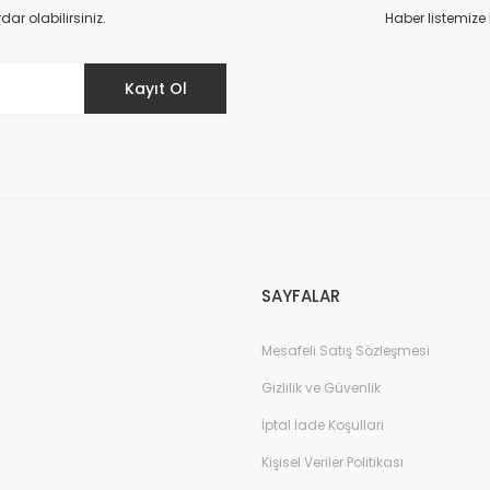
r olabilirsiniz.
Haber listemize
Kayıt Ol
SAYFALAR
Mesafeli Satış Sözleşmesi
Gizlilik ve Güvenlik
İptal İade Koşullari
Kişisel Veriler Politikası