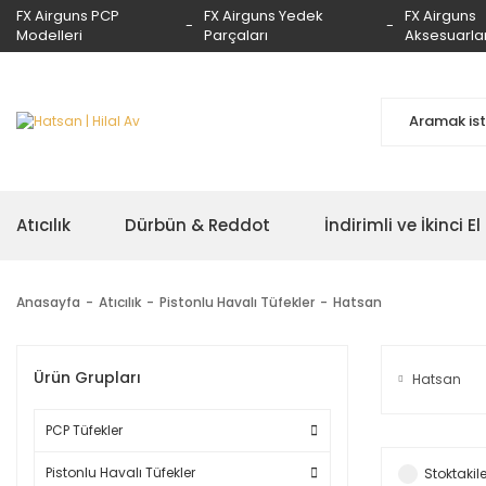
FX Airguns PCP
FX Airguns Yedek
FX Airguns
Modelleri
Parçaları
Aksesuarlar
Atıcılık
Dürbün & Reddot
İndirimli ve İkinci El
Anasayfa
Atıcılık
Pistonlu Havalı Tüfekler
Hatsan
Ürün Grupları
Hatsan
PCP Tüfekler
Pistonlu Havalı Tüfekler
Stoktakile