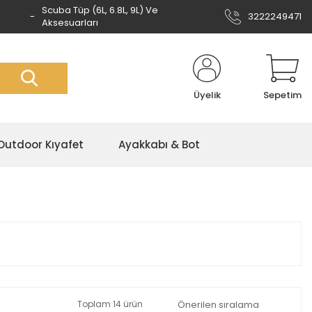
Scuba Tüp (6L, 6.8L, 9L) Ve
3222249471
Aksesuarları
Üyelik
Sepetim
Outdoor Kıyafet
Ayakkabı & Bot
Toplam 14 ürün