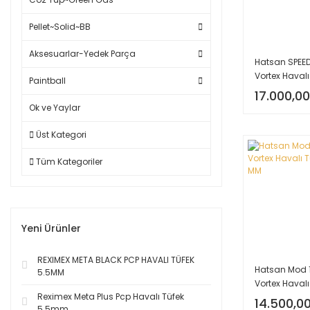
Pellet~Solid~BB
Aksesuarlar-Yedek Parça
Hatsan SPEED
Vortex Havalı
Paintball
5.5mm
17.000,00
Ok ve Yaylar
Üst Kategori
Tüm Kategoriler
Yeni Ürünler
REXIMEX META BLACK PCP HAVALI TÜFEK
Hatsan Mod 
5.5MM
Vortex Havalı
Reximex Meta Plus Pcp Havalı Tüfek
MM
14.500,00
5.5mm