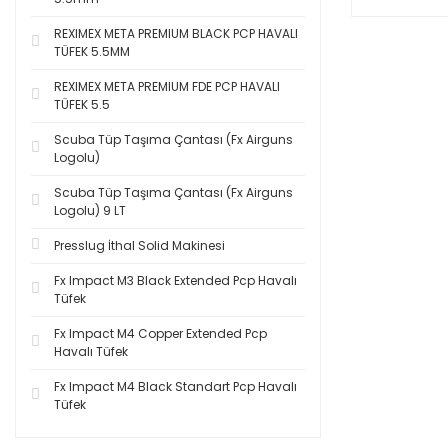
REXIMEX META PREMIUM BLACK PCP HAVALI
TÜFEK 5.5MM
REXIMEX META PREMIUM FDE PCP HAVALI
TÜFEK 5.5
Scuba Tüp Taşıma Çantası (Fx Airguns
Logolu)
Scuba Tüp Taşıma Çantası (Fx Airguns
Logolu) 9 LT
Presslug İthal Solid Makinesi
Fx Impact M3 Black Extended Pcp Havalı
Tüfek
Fx Impact M4 Copper Extended Pcp
Havalı Tüfek
Fx Impact M4 Black Standart Pcp Havalı
Tüfek