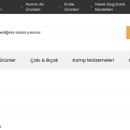
Huma-Air
Krale
Hawk Slug Solid
ı
Ürünleri
Ürünleri
Modelleri
 Ürünler
Çakı & Bıçak
Kamp Malzemeleri
r