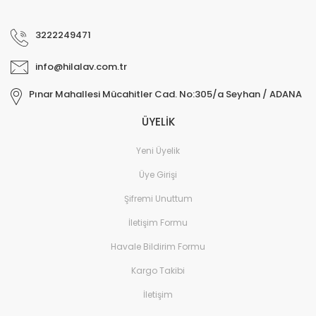
3222249471
info@hilalav.com.tr
Pınar Mahallesi Mücahitler Cad. No:305/a Seyhan / ADANA
ÜYELİK
Yeni Üyelik
Üye Girişi
Şifremi Unuttum
İletişim Formu
Havale Bildirim Formu
Kargo Takibi
İletişim