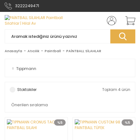
3222249471
Anasayfa
Atıcılık
Paintball
PAİNTBALL SİLAHLAR
Tippmann
Stoktakiler
Toplam 4 ürün
%5
%5