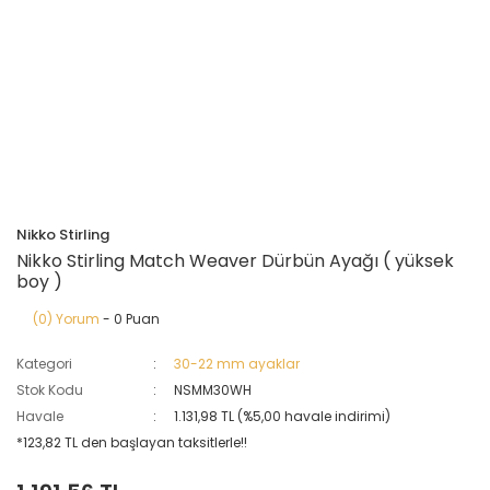
Nikko Stirling
Nikko Stirling Match Weaver Dürbün Ayağı ( yüksek
boy )
(0) Yorum
- 0 Puan
Kategori
30-22 mm ayaklar
Stok Kodu
NSMM30WH
Havale
1.131,98 TL (%5,00 havale indirimi)
*123,82 TL den başlayan taksitlerle!!