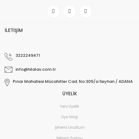
İLETİŞİM
3222249471
info@hilalav.com.tr
Pınar Mahallesi Mücahitler Cad. No:305/a Seyhan / ADANA
ÜYELİK
Yeni Üyelik
Üye Girişi
Şifremi Unuttum
İletişim Formu