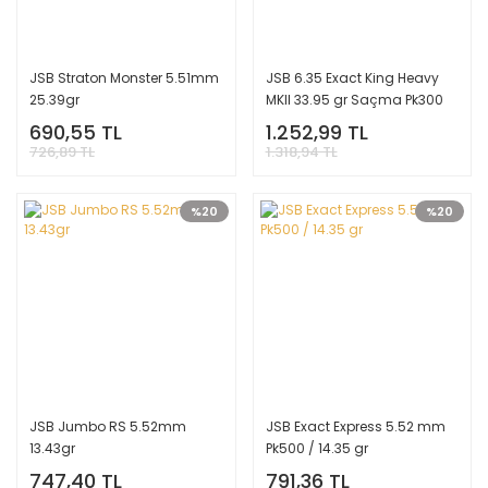
JSB Straton Monster 5.51mm
JSB 6.35 Exact King Heavy
25.39gr
MKII 33.95 gr Saçma Pk300
690,55 TL
1.252,99 TL
726,89 TL
1.318,94 TL
%20
%20
JSB Jumbo RS 5.52mm
JSB Exact Express 5.52 mm
13.43gr
Pk500 / 14.35 gr
747,40 TL
791,36 TL