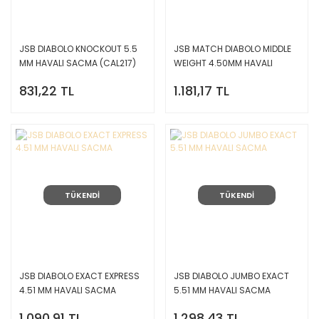
JSB DIABOLO KNOCKOUT 5.5
JSB MATCH DIABOLO MIDDLE
MM HAVALI SACMA (CAL217)
WEIGHT 4.50MM HAVALI
25.39 gr
SACMA 0.52 gr
831,22 TL
1.181,17 TL
TÜKENDİ
TÜKENDİ
JSB DIABOLO EXACT EXPRESS
JSB DIABOLO JUMBO EXACT
4.51 MM HAVALI SACMA
5.51 MM HAVALI SACMA
1.090,91 TL
1.298,43 TL