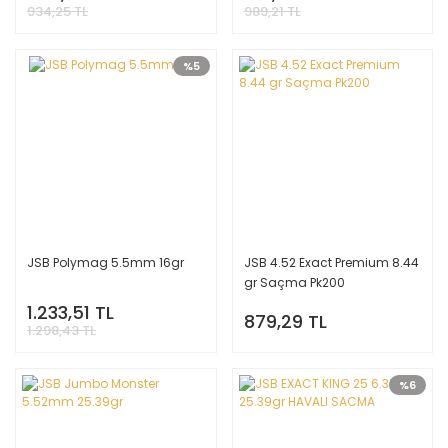
934,25 TL
989,21 TL
%5
JSB Polymag 5.5mm 16gr
JSB 4.52 Exact Premium 8.44
gr Saçma Pk200
1.233,51 TL
879,29 TL
1.298,43 TL
%6