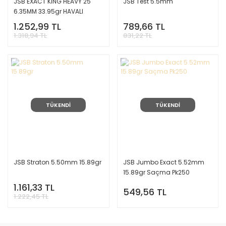
JSB EXACT KING HEAVY 25
JSB Test 5.5mm
6.35MM 33.95gr HAVALI
SACMA
1.252,99 TL
789,66 TL
1.318,94 TL
831,22 TL
TÜKENDİ
TÜKENDİ
JSB Straton 5.50mm 15.89gr
JSB Jumbo Exact 5.52mm
15.89gr Saçma Pk250
1.161,33 TL
549,56 TL
1.222,45 TL