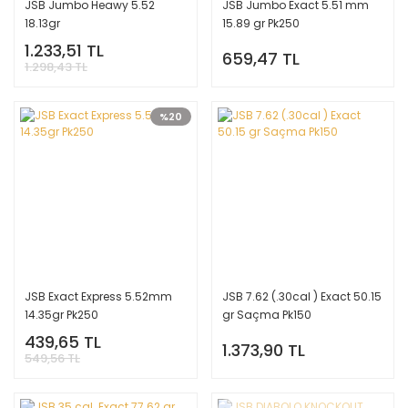
JSB Jumbo Heawy 5.52
JSB Jumbo Exact 5.51 mm
18.13gr
15.89 gr Pk250
1.233,51 TL
659,47 TL
1.298,43 TL
%20
JSB Exact Express 5.52mm
JSB 7.62 (.30cal ) Exact 50.15
14.35gr Pk250
gr Saçma Pk150
439,65 TL
1.373,90 TL
549,56 TL