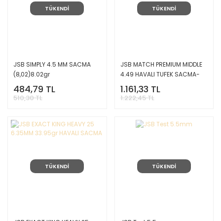
TÜKENDİ
TÜKENDİ
JSB SIMPLY 4.5 MM SACMA
JSB MATCH PREMIUM MIDDLE
(8,02)8.02gr
4.49 HAVALI TUFEK SACMA-
8.44gr
484,79 TL
1.161,33 TL
510,30 TL
1.222,45 TL
TÜKENDİ
TÜKENDİ