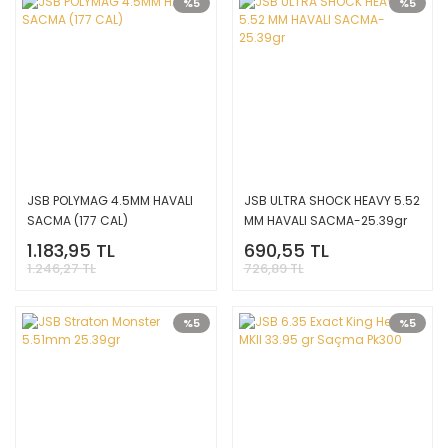
%5
%5
JSB POLYMAG 4.5MM HAVALI
JSB ULTRA SHOCK HEAVY 5.52
SACMA (177 CAL)
MM HAVALI SACMA-25.39gr
1.183,95 TL
690,55 TL
1.246,27 TL
726,89 TL
%5
%5