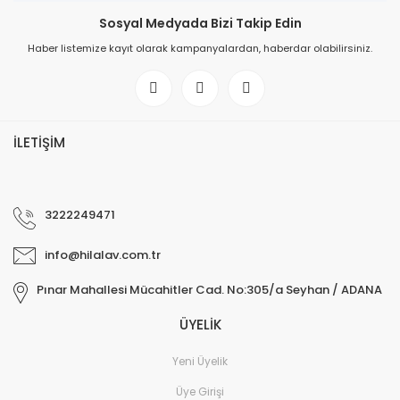
Sosyal Medyada Bizi Takip Edin
Haber listemize kayıt olarak kampanyalardan, haberdar olabilirsiniz.
İLETİŞİM
3222249471
info@hilalav.com.tr
Pınar Mahallesi Mücahitler Cad. No:305/a Seyhan / ADANA
ÜYELİK
Yeni Üyelik
Üye Girişi