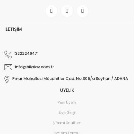
İLETİŞİM
3222249471
info@hilalav.com.tr
Pınar Mahallesi Mücahitler Cad. No:305/a Seyhan / ADANA
ÜYELİK
Yeni Üyelik
Üye Girişi
Şifremi Unuttum
İletişim Formu