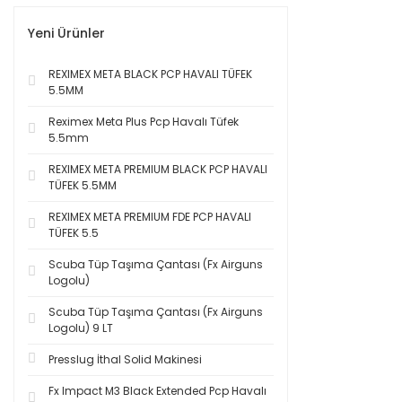
Yeni Ürünler
REXIMEX META BLACK PCP HAVALI TÜFEK
5.5MM
Reximex Meta Plus Pcp Havalı Tüfek
5.5mm
REXIMEX META PREMIUM BLACK PCP HAVALI
TÜFEK 5.5MM
REXIMEX META PREMIUM FDE PCP HAVALI
TÜFEK 5.5
Scuba Tüp Taşıma Çantası (Fx Airguns
Logolu)
Scuba Tüp Taşıma Çantası (Fx Airguns
Logolu) 9 LT
Presslug İthal Solid Makinesi
Fx Impact M3 Black Extended Pcp Havalı