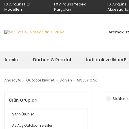
FX Airguns PCP
FX Airguns Yedek
FX Airguns
Modelleri
Parçaları
Aksesuarlar
Atıcılık
Dürbün & Reddot
İndirimli ve İkinci El
Anasayfa
Outdoor Kıyafet
Eldiven
MOSSY OAK
Stoktakile
Ürün Grupları
Vitrin Ürünleri
Av Atış Outdoor Yelekler