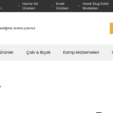
Huma-Air
Krale
Hawk Slug Solid
ı
Ürünleri
Ürünleri
Modelleri
 Ürünler
Çakı & Bıçak
Kamp Malzemeleri
r