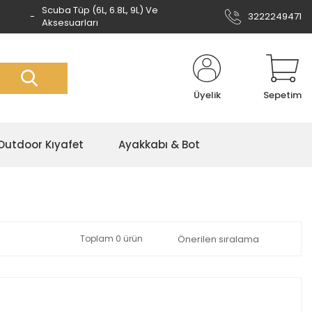
Scuba Tüp (6L, 6.8L, 9L) Ve
3222249471
Aksesuarları
Üyelik
Sepetim
Outdoor Kıyafet
Ayakkabı & Bot
Toplam 0 ürün