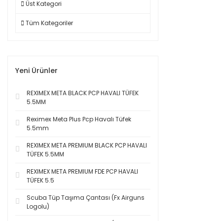
Üst Kategori
Tüm Kategoriler
Yeni Ürünler
REXIMEX META BLACK PCP HAVALI TÜFEK
5.5MM
Reximex Meta Plus Pcp Havalı Tüfek
5.5mm
REXIMEX META PREMIUM BLACK PCP HAVALI
TÜFEK 5.5MM
REXIMEX META PREMIUM FDE PCP HAVALI
TÜFEK 5.5
Scuba Tüp Taşıma Çantası (Fx Airguns
Logolu)