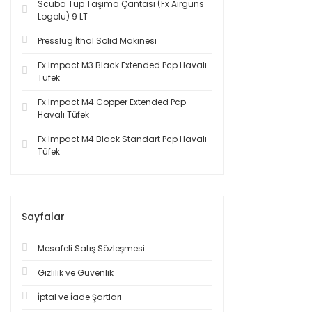
Scuba Tüp Taşıma Çantası (Fx Airguns
Logolu) 9 LT
Presslug İthal Solid Makinesi
Fx Impact M3 Black Extended Pcp Havalı
Tüfek
Fx Impact M4 Copper Extended Pcp
Havalı Tüfek
Fx Impact M4 Black Standart Pcp Havalı
Tüfek
Sayfalar
Mesafeli Satış Sözleşmesi
Gizlilik ve Güvenlik
İptal ve İade Şartları