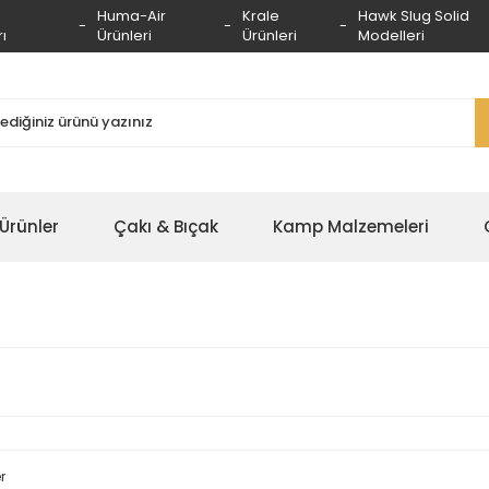
Huma-Air
Krale
Hawk Slug Solid
ı
Ürünleri
Ürünleri
Modelleri
 Ürünler
Çakı & Bıçak
Kamp Malzemeleri
r