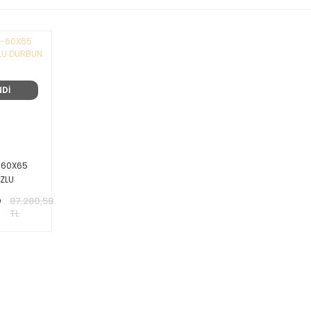
NDİ
-60X65
ZLU
5
87.280,58
TL