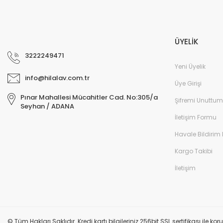
ÜYELİK
3222249471
Yeni Üyelik
info@hilalav.com.tr
Üye Girişi
Pınar Mahallesi Mücahitler Cad. No:305/a
Şifremi Unuttum
Seyhan / ADANA
İletişim Formu
Havale Bildirim
Kargo Takibi
İletişim
© Tüm Hakları Saklıdır. Kredi kartı bilgileriniz 256bit SSL sertifikası ile k