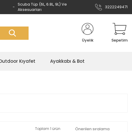
Scuba Tüp (6L, 6.8L, 9L) Ve
3222249471
Aksesuarları
Üyelik
Sepetim
Outdoor Kıyafet
Ayakkabı & Bot
Toplam 1 ürün