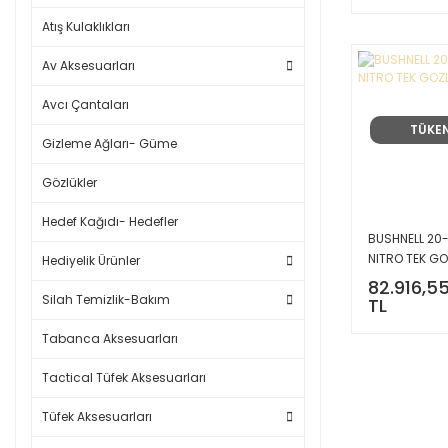
Atış Kulaklıkları
Av Aksesuarları
Avcı Çantaları
TÜKE
Gizleme Ağları- Güme
Gözlükler
Hedef Kağıdı- Hedefler
BUSHNELL 20
NITRO TEK GO
Hediyelik Ürünler
DURBUN
82.916,5
Silah Temizlik-Bakım
TL
Tabanca Aksesuarları
Tactical Tüfek Aksesuarları
Tüfek Aksesuarları