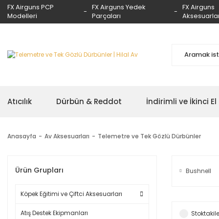
FX Airguns PCP
FX Airguns Yedek
FX Airguns
Modelleri
Parçaları
Aksesuarlar
Atıcılık
Dürbün & Reddot
İndirimli ve İkinci El
Anasayfa
Av Aksesuarları
Telemetre ve Tek Gözlü Dürbünler
Ürün Grupları
Bushnell
Köpek Eğitimi ve Çiftci Aksesuarları
Atış Destek Ekipmanları
Stoktakile