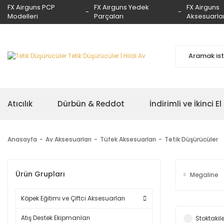
FX Airguns PCP
FX Airguns Yedek
FX Airguns
Modelleri
Parçaları
Aksesuarlar
Atıcılık
Dürbün & Reddot
İndirimli ve İkinci El
Anasayfa
Av Aksesuarları
Tüfek Aksesuarları
Tetik Düşürücüler
Ürün Grupları
Megaline
Köpek Eğitimi ve Çiftci Aksesuarları
Atış Destek Ekipmanları
Stoktakile