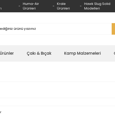
Huma-Air
Krale
Hawk Slug Solid
ı
Ürünleri
Ürünleri
Modelleri
 Ürünler
Çakı & Bıçak
Kamp Malzemeleri
r