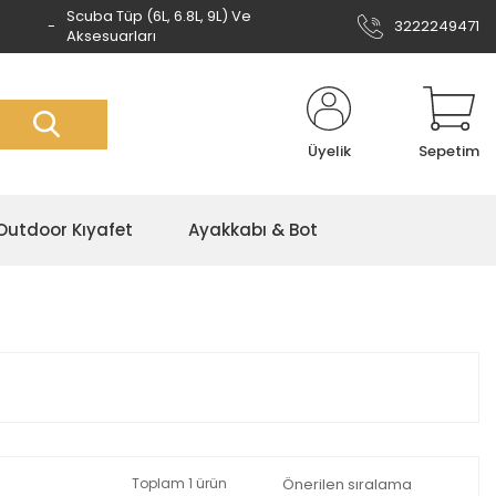
Scuba Tüp (6L, 6.8L, 9L) Ve
3222249471
Aksesuarları
Üyelik
Sepetim
Outdoor Kıyafet
Ayakkabı & Bot
Toplam 1 ürün