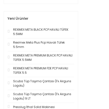
Yeni Ürünler
REXIMEX META BLACK PCP HAVALI TÜFEK
5.5MM
Reximex Meta Plus Pcp Havalı Tüfek
5.5mm
REXIMEX META PREMIUM BLACK PCP HAVALI
TÜFEK 5.5MM
REXIMEX META PREMIUM FDE PCP HAVALI
TÜFEK 5.5
Scuba Tüp Taşıma Çantası (Fx Airguns
Logolu)
Scuba Tüp Taşıma Çantası (Fx Airguns
Logolu) 9 LT
Presslug İthal Solid Makinesi