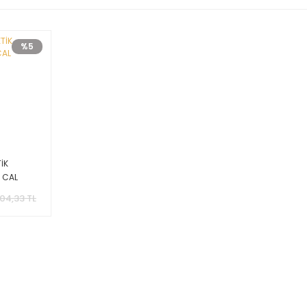
%5
İK
 CAL
104,33 TL