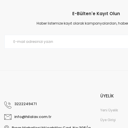
E-Bülten'e Kayıt Olun
Haber listemize kayıt olarak kampanyalardan, haberda
ÜYELİK
3222249471
Yeni Üyelik
info@hilalav.com.tr
Üye Girişi
Pınar Mahallesi Mücahitler Cad. No:305/a