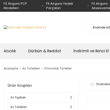
FX Airguns PCP
FX Airguns Yedek
FX Airguns
Modelleri
Parçaları
Aksesuarlar
Atıcılık
Dürbün & Reddot
İndirimli ve İkinci El
Anasayfa
Av Tüfekleri
Otomatik Tüfekler
Stoktakile
Ürün Grupları
Av Fişekleri
Av Tüfekleri