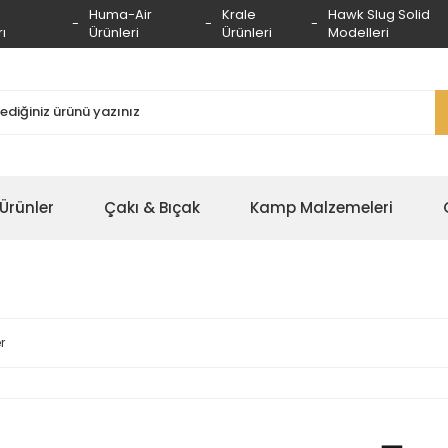
Huma-Air
Krale
Hawk Slug Solid
ı
Ürünleri
Ürünleri
Modelleri
 Ürünler
Çakı & Bıçak
Kamp Malzemeleri
r