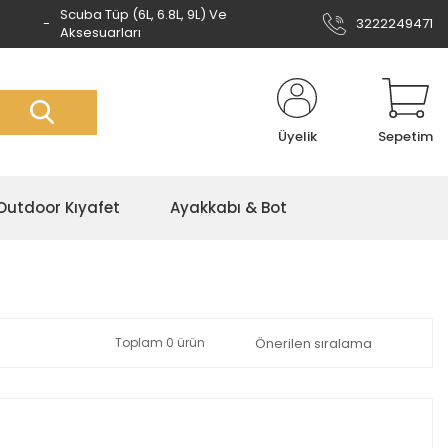
Scuba Tüp (6L, 6.8L, 9L) Ve
3222249471
Aksesuarları
Üyelik
Sepetim
Outdoor Kıyafet
Ayakkabı & Bot
Toplam 0 ürün