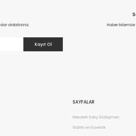
S
r olabilirsiniz.
Haber listemize
Kayıt Ol
SAYFALAR
Mesafeli Satış Sözleşmesi
Gizlilik ve Güvenlik