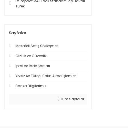
Fx Impact M4 Black Standart Pcp Havalı
Tüfek
Sayfalar
Mesafeli Satış Sözleşmesi
Gizlilik ve Güvenlik
İptal ve İade Şartları
Yivsiz Av Tüfeği Satın Alma İşlemleri
Banka Bilgilerimiz
Tüm Sayfalar