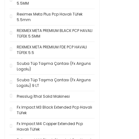
5.5MM
Reximex Meta Plus Pcp Havalı Tüfek
5.5mm
REXIMEX META PREMIUM BLACK PCP HAVALI
TÜFEK 5.5MM
REXIMEX META PREMIUM FDE PCP HAVALI
TÜFEK 5.5
Scuba Tüp Taşıma Çantası (Fx Airguns
Logolu)
Scuba Tüp Taşıma Çantası (Fx Airguns
Logolu) 9 LT
Presslug İthal Solid Makinesi
Fx Impact M3 Black Extended Pcp Havalı
Tüfek
Fx Impact M4 Copper Extended Pcp
Havalı Tüfek