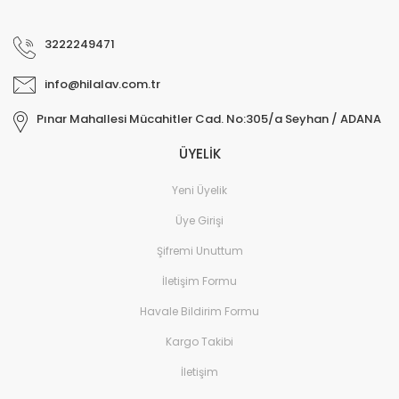
3222249471
info@hilalav.com.tr
Pınar Mahallesi Mücahitler Cad. No:305/a Seyhan / ADANA
ÜYELİK
Yeni Üyelik
Üye Girişi
Şifremi Unuttum
İletişim Formu
Havale Bildirim Formu
Kargo Takibi
İletişim