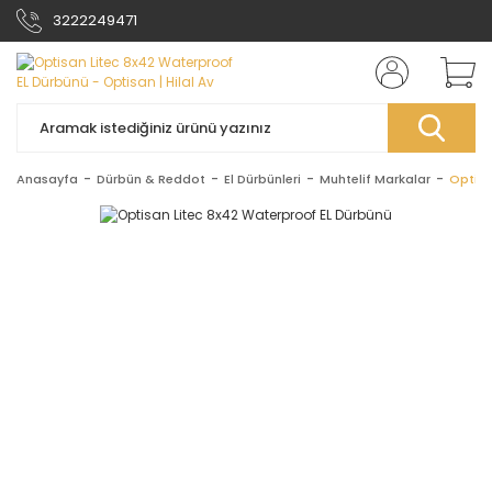
3222249471
Anasayfa
Dürbün & Reddot
El Dürbünleri
Muhtelif Markalar
Optisa