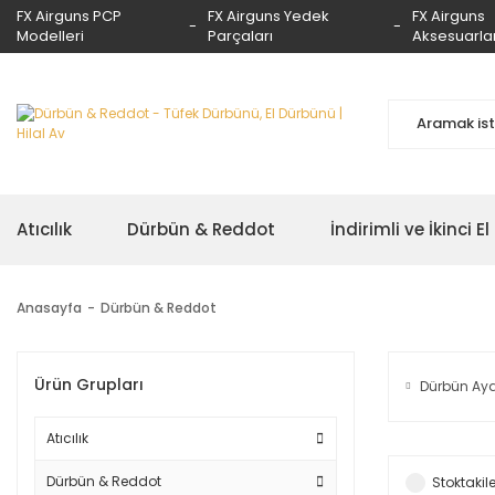
FX Airguns PCP
FX Airguns Yedek
FX Airguns
Modelleri
Parçaları
Aksesuarlar
Atıcılık
Dürbün & Reddot
İndirimli ve İkinci El
Anasayfa
Dürbün & Reddot
Ürün Grupları
Dürbün Aya
Atıcılık
Dürbün & Reddot
Stoktakile