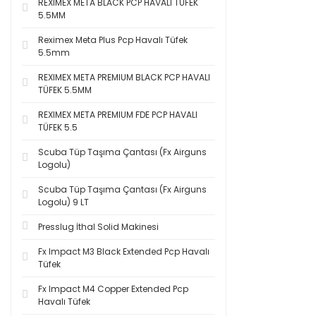
REXIMEX META BLACK PCP HAVALI TÜFEK
5.5MM
Reximex Meta Plus Pcp Havalı Tüfek
5.5mm
REXIMEX META PREMIUM BLACK PCP HAVALI
TÜFEK 5.5MM
REXIMEX META PREMIUM FDE PCP HAVALI
TÜFEK 5.5
Scuba Tüp Taşıma Çantası (Fx Airguns
Logolu)
Scuba Tüp Taşıma Çantası (Fx Airguns
Logolu) 9 LT
Presslug İthal Solid Makinesi
Fx Impact M3 Black Extended Pcp Havalı
Tüfek
Fx Impact M4 Copper Extended Pcp
Havalı Tüfek