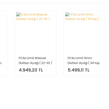
FX No Limit Weaver
FX No Limit 11mm
p
Dürbün Ayağı ( 22-30 )
Dürbün Ayağı ( 34 tüp
)
4.949,20 TL
5.499,11 TL