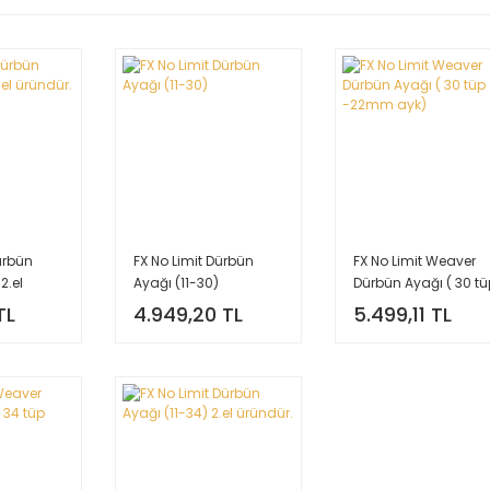
ürbün
FX No Limit Dürbün
FX No Limit Weaver
2.el
Ayağı (11-30)
Dürbün Ayağı ( 30 tü
-22mm ayk)
TL
4.949,20 TL
5.499,11 TL