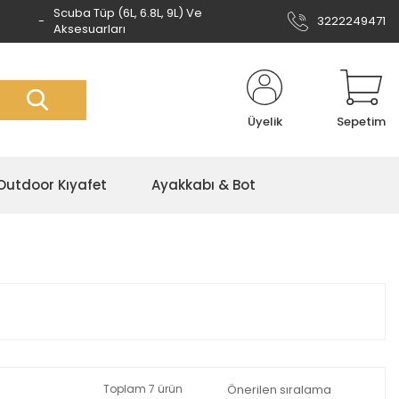
Scuba Tüp (6L, 6.8L, 9L) Ve
3222249471
Aksesuarları
Üyelik
Sepetim
Outdoor Kıyafet
Ayakkabı & Bot
Toplam 7 ürün