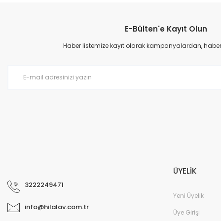
E-Bülten'e Kayıt Olun
Haber listemize kayıt olarak kampanyalardan, haberda
ÜYELİK
3222249471
Yeni Üyelik
info@hilalav.com.tr
Üye Girişi