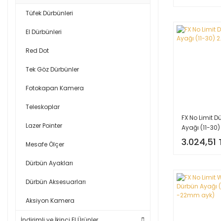
Tüfek Dürbünleri
El Dürbünleri
Red Dot
Tek Göz Dürbünler
Fotokapan Kamera
Teleskoplar
FX No Limit D
Lazer Pointer
Ayağı (11-30) 
üründür.
3.024,51 
Mesafe Ölçer
Dürbün Ayakları
Dürbün Aksesuarları
Aksiyon Kamera
İndirimli ve İkinci El Ürünler