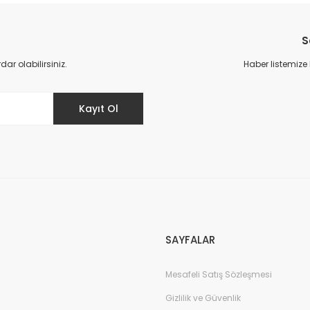
S
r olabilirsiniz.
Haber listemize
Kayıt Ol
SAYFALAR
Mesafeli Satış Sözleşmesi
Gizlilik ve Güvenlik