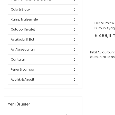
Çakı & Bıçak
Kamp Malzemeleri
FX No Limit 
Dürbün Ayağı
Outdoor Kıyafet
-22mm ayk)
5.499,11 
Ayakkabı & Bot
Av Aksesuarları
Hilal Av dürbün 
dürbünleri ile 
Çantalar
Fener & Lamba
Atıcılık & Airsoft
Yeni Ürünler