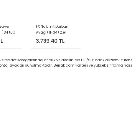
Weaver
FX No Limit Dürbün
 ( 34 tüp
Ayağı (11-34) 2.el
üründür.
TL
3.739,40 TL
ve reddot kategorisinde; atıcılık ve avcılık için FFP/SFP odak düzlemli tüfek 
montaj ayakları sunulmaktadır
.
Berrak cam kalitesi ve yüksek sıfırlama hass