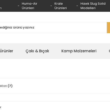
Huma-Air
Krale
Hawk Slug Solid
ı
Ürünleri
Ürünleri
Modelleri
 Ürünler
Çakı & Bıçak
Kamp Malzemeleri
kları
(7)
r