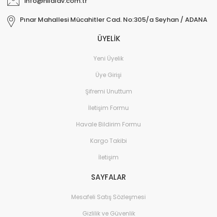
info@hilalav.com.tr
Pınar Mahallesi Mücahitler Cad. No:305/a Seyhan / ADANA
ÜYELİK
Yeni Üyelik
Üye Girişi
Şifremi Unuttum
İletişim Formu
Havale Bildirim Formu
Kargo Takibi
İletişim
SAYFALAR
Mesafeli Satış Sözleşmesi
Gizlilik ve Güvenlik