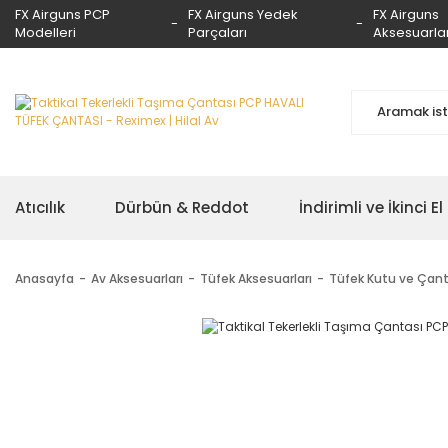
FX Airguns PCP
FX Airguns Yedek
FX Airguns
Modelleri
Parçaları
Aksesuarlar
Atıcılık
Dürbün & Reddot
İndirimli ve İkinci El
Anasayfa
Av Aksesuarları
Tüfek Aksesuarları
Tüfek Kutu ve Çant