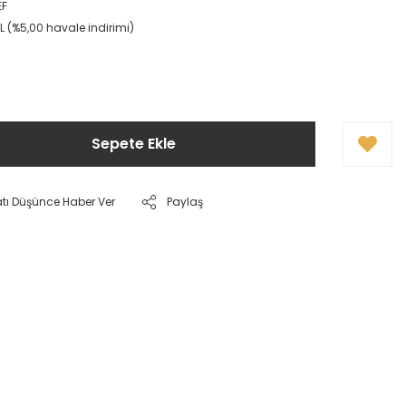
EF
L (%5,00 havale indirimi)
Sepete Ekle
atı Düşünce Haber Ver
Paylaş