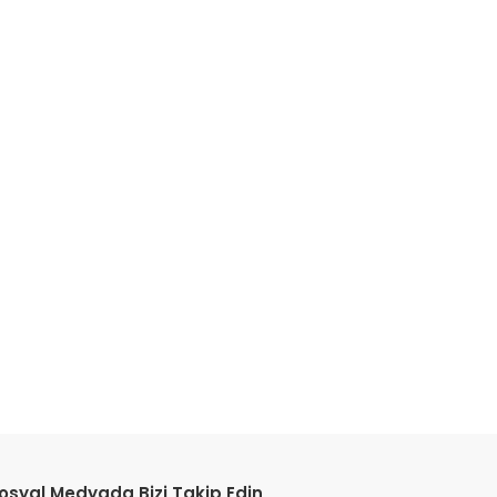
etebilirsiniz.
osyal Medyada Bizi Takip Edin