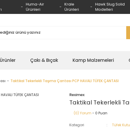
Huma-Air
Krale
Hawk Slug Solid
ı
Ürünleri
Ürünleri
Modelleri
 Ürünler
Çakı & Bıçak
Kamp Malzemeleri
ası
Taktikal Tekerlekli Taşıma Çantası PCP HAVALI TÜFEK ÇANTASI
Reximex
Taktikal Tekerlekli 
(0) Yorum
- 0 Puan
Kategori
Tüfek Kut