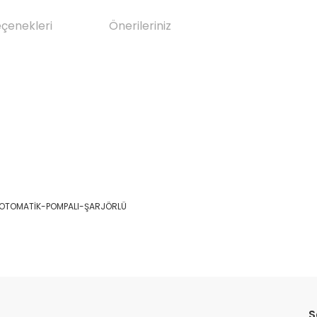
eçenekleri
Önerileriniz
 - OTOMATİK-POMPALI-ŞARJÖRLÜ
da yetersiz gördüğünüz noktaları öneri formunu kullanarak tarafımıza il
Bu ürüne ilk yorumu siz yapın!
S