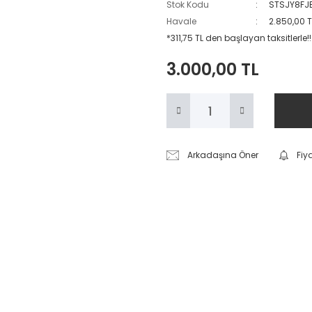
Stok Kodu
STSJY8FJ
Havale
2.850,00 T
*311,75 TL den başlayan taksitlerle!!
3.000,00 TL
Arkadaşına Öner
Fiy