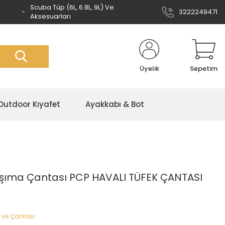
Scuba Tüp (6L, 6.8L, 9L) Ve
3222249471
Aksesuarları
Üyelik
Sepetim
Outdoor Kıyafet
Ayakkabı & Bot
Taşıma Çantası PCP HAVALI TÜFEK ÇANTASI
u ve Çantası