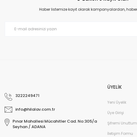
Ürün açıklamasında eksik bilgiler bulunuyor.
Haber listemize kayıt olarak kampanyalardan, haberda
Ürün bilgilerinde hatalar bulunuyor.
Ürün fiyatı diğer sitelerden daha pahalı.
Bu ürüne benzer farklı alternatifler olmalı.
ÜYELİK
3222249471
Yeni Üyelik
info@hilalav.com.tr
Üye Girişi
Pınar Mahallesi Mücahitler Cad. No:305/a
Şifremi Unuttum
Seyhan / ADANA
İletişim Formu