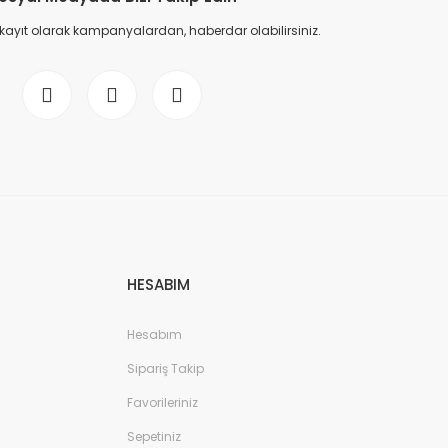
 kayıt olarak kampanyalardan, haberdar olabilirsiniz.
HESABIM
Hesabım
Sipariş Takip
Favorileriniz
Sepetiniz