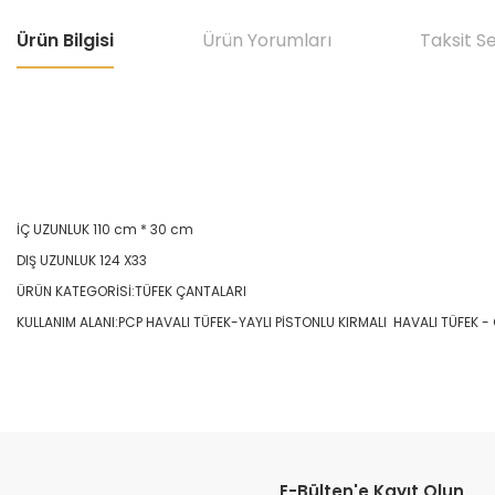
Ürün Bilgisi
Ürün Yorumları
Taksit S
İÇ UZUNLUK 110 cm * 30 cm
DIŞ UZUNLUK 124 X33
ÜRÜN KATEGORİSİ:TÜFEK ÇANTALARI
KULLANIM ALANI:PCP HAVALI TÜFEK-YAYLI PİSTONLU KIRMALI HAVALI TÜFEK
Bu ürünün fiyat bilgisi, resim, ürün açıklamalarında ve diğer konular
Görüş ve önerileriniz için teşekkür ederiz.
E-Bülten'e Kayıt Olun
Ürün resmi kalitesiz, bozuk veya görüntülenemiyor.