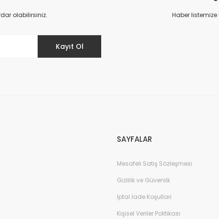
Yorum Yaz
r olabilirsiniz.
Haber listemize
Kayıt Ol
Gönder
SAYFALAR
Mesafeli Satış Sözleşmesi
Gizlilik ve Güvenlik
İptal İade Koşullari
Kişisel Veriler Politikası