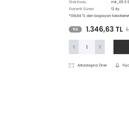
Stok Kodu
mk_05.3.
Garanti Süresi
12 Ay
*139,94 TL den başlayan taksitlerle!
1.346,63 TL
1
%5
Arkadaşına Öner
Fiy