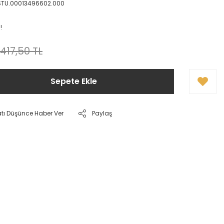
STU.00013496602.000
!
.417,50 TL
Sepete Ekle
atı Düşünce Haber Ver
Paylaş