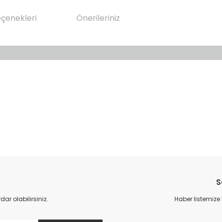
eçenekleri
Önerileriniz
da yetersiz gördüğünüz noktaları öneri formunu kullanarak tarafımıza il
Bu ürüne ilk yorumu siz yapın!
S
Yorum Yaz
r olabilirsiniz.
Haber listemize