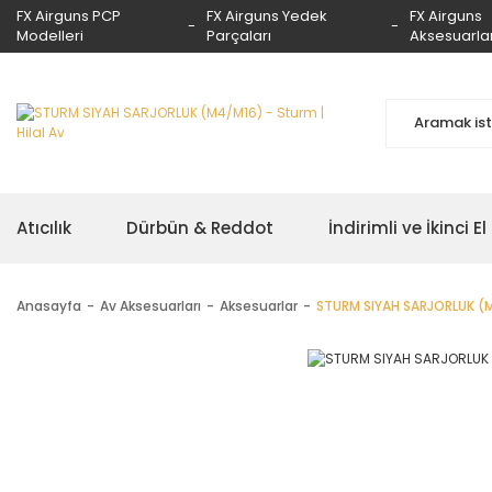
FX Airguns PCP
FX Airguns Yedek
FX Airguns
Modelleri
Parçaları
Aksesuarlar
Atıcılık
Dürbün & Reddot
İndirimli ve İkinci El
Anasayfa
Av Aksesuarları
Aksesuarlar
STURM SIYAH SARJORLUK (