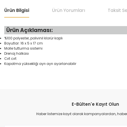
Ürün Bilgisi
Ürün Yorumları
Taksit S
Ürün Açıklaması:
%100 polyester, polivinil klorür kaplı
Boyutlar: 16 x 5 x 17 cm
Molle tutturma sistemi
Drenaj halkası
Cırt cırt
Kapatma yüksekliği ayrı ayrı ayarlanabilir
Bu ürünün fiyat bilgisi, resim, ürün açıklamalarında ve diğer konular
Görüş ve önerileriniz için teşekkür ederiz.
E-Bülten'e Kayıt Olun
Ürün resmi kalitesiz, bozuk veya görüntülenemiyor.
Ürün açıklamasında eksik bilgiler bulunuyor.
Haber listemize kayıt olarak kampanyalardan, haberda
Ürün bilgilerinde hatalar bulunuyor.