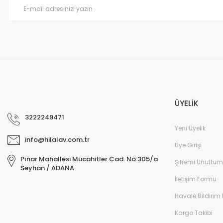
Ürün fiyatı diğer sitelerden daha pahalı.
Bu ürüne benzer farklı alternatifler olmalı.
ÜYELİK
3222249471
Yeni Üyelik
info@hilalav.com.tr
Üye Girişi
Pınar Mahallesi Mücahitler Cad. No:305/a
Şifremi Unuttum
Seyhan / ADANA
İletişim Formu
Havale Bildirim
Kargo Takibi