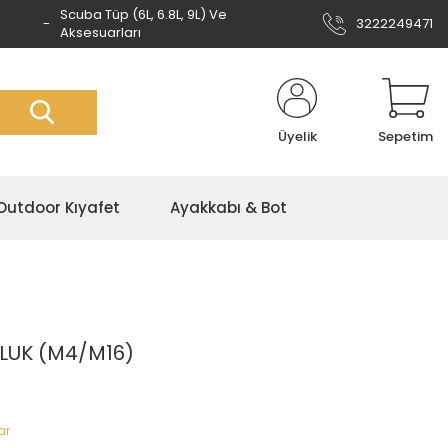
Scuba Tüp (6L, 6.8L, 9L) Ve
3222249471
Aksesuarları
Üyelik
Sepetim
Outdoor Kıyafet
Ayakkabı & Bot
LUK (M4/M16)
ar