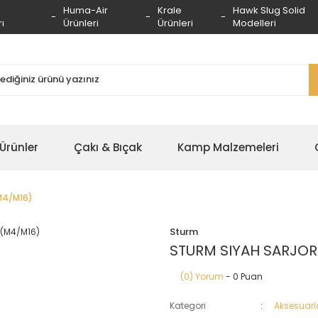
Huma-Air
Krale
Hawk Slug Solid
ı
Ürünleri
Ürünleri
Modelleri
 Ürünler
Çakı & Bıçak
Kamp Malzemeleri
M4/M16)
Sturm
STURM SIYAH SARJOR
(0) Yorum
- 0 Puan
Kategori
Aksesuarl