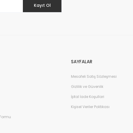
Kayıt Ol
Gönder
SAYFALAR
Mesafeli Satış Sözleşmesi
Gizlilik ve Güvenlik
İptal İade Koşullari
Kişisel Veriler Politikası
 Formu