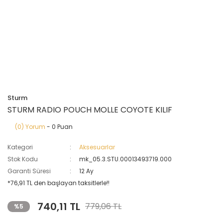
Sturm
STURM RADIO POUCH MOLLE COYOTE KILIF
(0) Yorum
- 0 Puan
Kategori
Aksesuarlar
Stok Kodu
mk_05.3.STU.00013493719.000
Garanti Süresi
12 Ay
*76,91 TL den başlayan taksitlerle!!
740,11 TL
779,06 TL
%5