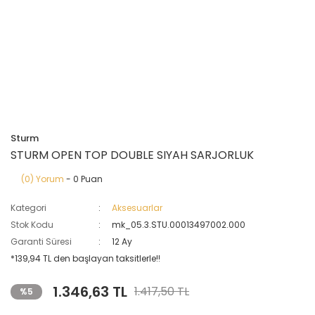
Sturm
STURM OPEN TOP DOUBLE SIYAH SARJORLUK
(0) Yorum
- 0 Puan
Kategori
Aksesuarlar
Stok Kodu
mk_05.3.STU.00013497002.000
Garanti Süresi
12 Ay
*139,94 TL den başlayan taksitlerle!!
1.346,63 TL
1.417,50 TL
%5