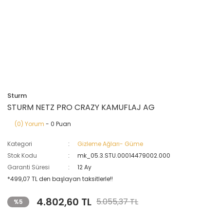
Sturm
STURM NETZ PRO CRAZY KAMUFLAJ AG
(0) Yorum
- 0 Puan
Kategori
Gizleme Ağları- Güme
Stok Kodu
mk_05.3.STU.00014479002.000
Garanti Süresi
12 Ay
*499,07 TL den başlayan taksitlerle!!
4.802,60 TL
5.055,37 TL
%5