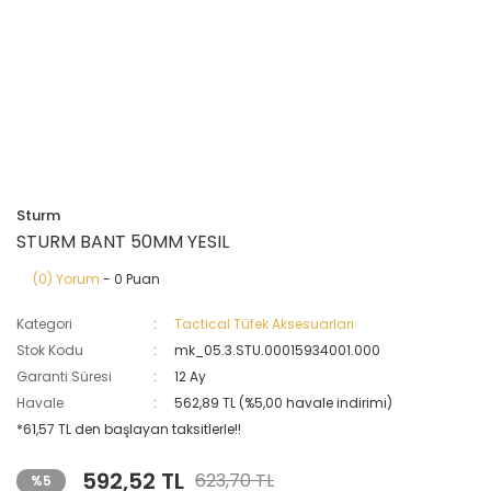
Sturm
STURM BANT 50MM YESIL
(0) Yorum
- 0 Puan
Kategori
Tactical Tüfek Aksesuarları
Stok Kodu
mk_05.3.STU.00015934001.000
Garanti Süresi
12 Ay
Havale
562,89 TL (%5,00 havale indirimi)
*61,57 TL den başlayan taksitlerle!!
592,52 TL
623,70 TL
%5