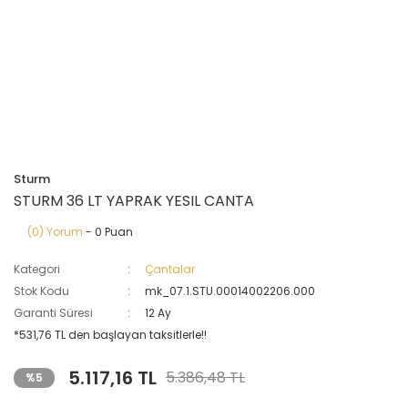
Sturm
STURM 36 LT YAPRAK YESIL CANTA
(0) Yorum
- 0 Puan
Kategori
Çantalar
Stok Kodu
mk_07.1.STU.00014002206.000
Garanti Süresi
12 Ay
*531,76 TL den başlayan taksitlerle!!
5.117,16 TL
5.386,48 TL
%5