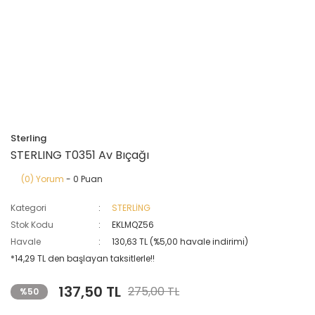
Sterling
STERLING T0351 Av Bıçağı
(0) Yorum
- 0 Puan
Kategori
STERLİNG
Stok Kodu
EKLMQZ56
Havale
130,63 TL (%5,00 havale indirimi)
*14,29 TL den başlayan taksitlerle!!
137,50 TL
275,00 TL
%50