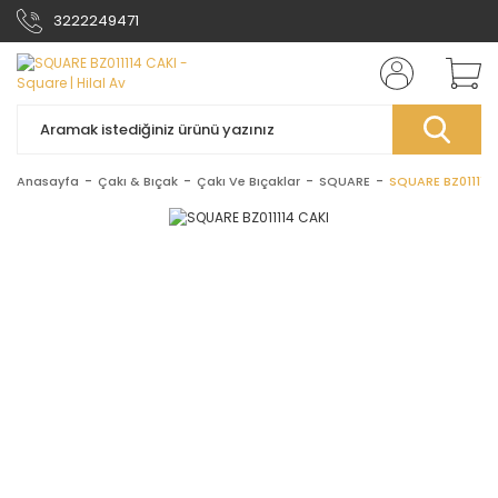
3222249471
Anasayfa
Çakı & Bıçak
Çakı Ve Bıçaklar
SQUARE
SQUARE BZ011114