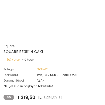
Square
SQUARE BZ011114 CAKI
(0) Yorum
- 0 Puan
Kategori
SQUARE
Stok Kodu
mk_03.2.SQU.00BZ011114.2018
Garanti Süresi
12 Ay
*126,73 TL den başlayan taksitlerle!!
1.219,50 TL
1.283,69 TL
%5