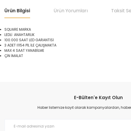
Ürün Bilgisi
Ürün Yorumları
Taksit S
SQUARE MARKA
LEDLİ ANAHTARLIK
100.000 SAAT LED GARANTİSİ
3 ADET l1154 PİL İLE ÇALIŞMAKTA
MAX 4 SAAT YANABİLME
ÇİN İMALAT
Bu ürünün fiyat bilgisi, resim, ürün açıklamalarında ve diğer konular
Görüş ve önerileriniz için teşekkür ederiz.
E-Bülten'e Kayıt Olun
Ürün resmi kalitesiz, bozuk veya görüntülenemiyor.
Ürün açıklamasında eksik bilgiler bulunuyor.
Haber listemize kayıt olarak kampanyalardan, haberda
Ürün bilgilerinde hatalar bulunuyor.
Ürün fiyatı diğer sitelerden daha pahalı.