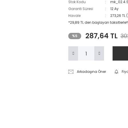
Stok Kodu
mk_02.4.
Garanti Süresi
12 Ay
Havale
273,26 TL 
*29,89 TL den başlayan taksitlerle!!
287,64 TL
30
%5
Arkadaşına Öner
Fiy