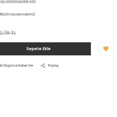
SQU.000000AL03W.000
(%5,00 havale indirimi)
2,78 TL
Sepete Ekle
atı Düşünce Haber Ver
Paylaş