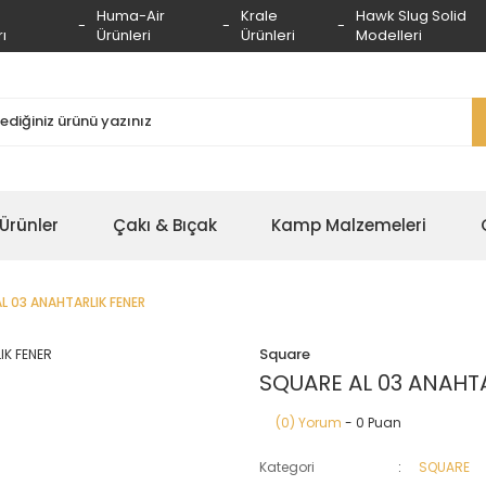
Huma-Air
Krale
Hawk Slug Solid
ı
Ürünleri
Ürünleri
Modelleri
 Ürünler
Çakı & Bıçak
Kamp Malzemeleri
L 03 ANAHTARLIK FENER
Square
SQUARE AL 03 ANAHTA
(0) Yorum
- 0 Puan
Kategori
SQUARE