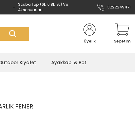
Scuba Tüp (6L, 6.8L, 9L) Ve
3222249471
Aksesuarları
Üyelik
Sepetim
Outdoor Kıyafet
Ayakkabı & Bot
RLIK FENER