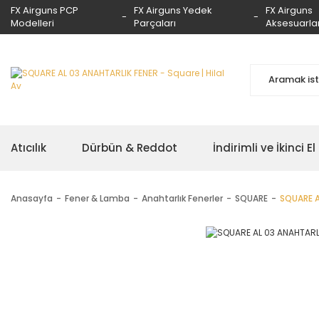
FX Airguns PCP
FX Airguns Yedek
FX Airguns
Modelleri
Parçaları
Aksesuarlar
Atıcılık
Dürbün & Reddot
İndirimli ve İkinci El
Anasayfa
Fener & Lamba
Anahtarlık Fenerler
SQUARE
SQUARE A