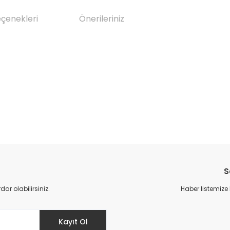
eçenekleri
Önerileriniz
da yetersiz gördüğünüz noktaları öneri formunu kullanarak tarafımıza il
Bu ürüne ilk yorumu siz yapın!
S
Yorum Yaz
r olabilirsiniz.
Haber listemize
Kayıt Ol