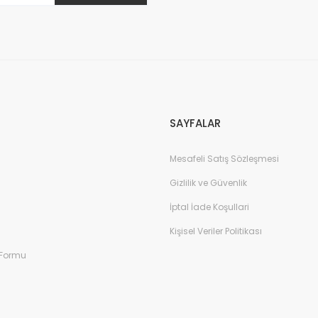
Gönder
SAYFALAR
Mesafeli Satış Sözleşmesi
Gizlilik ve Güvenlik
İptal İade Koşullari
Kişisel Veriler Politikası
 Formu