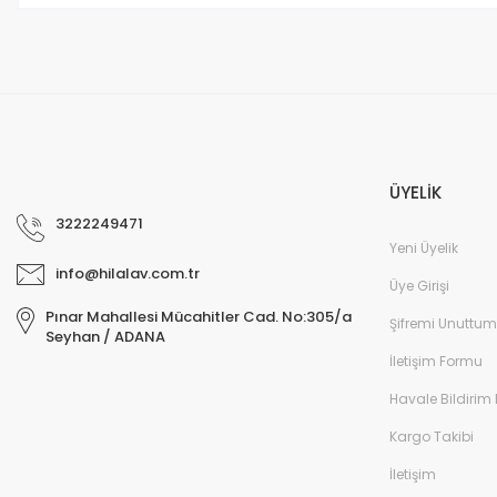
Bu ürüne benzer farklı alternatifler olmalı.
ÜYELİK
3222249471
Yeni Üyelik
info@hilalav.com.tr
Üye Girişi
Pınar Mahallesi Mücahitler Cad. No:305/a
Şifremi Unuttum
Seyhan / ADANA
İletişim Formu
Havale Bildirim
Kargo Takibi
İletişim