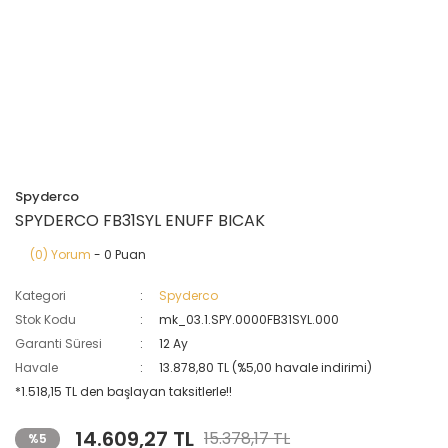
Spyderco
SPYDERCO FB31SYL ENUFF BICAK
(0) Yorum
- 0 Puan
Kategori
Spyderco
Stok Kodu
mk_03.1.SPY.0000FB31SYL.000
Garanti Süresi
12 Ay
Havale
13.878,80 TL (%5,00 havale indirimi)
*1.518,15 TL den başlayan taksitlerle!!
14.609,27 TL
15.378,17 TL
%5