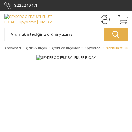
3222249471
Anasayfa
Çakı & Bıçak
Çakı Ve Bıçaklar
Spyderco
SPYDERCO FB31