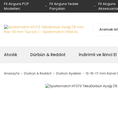
FX Airguns PCP
FX Airguns Yedek
FX Airguns
Modelleri
Parçaları
Aksesuarlar
Atıcılık
Dürbün & Reddot
İndirimli ve İkinci El
Anasayfa
Dürbün & Reddot
Dürbün Ayakları
13-15-17 mm Kanal CZ