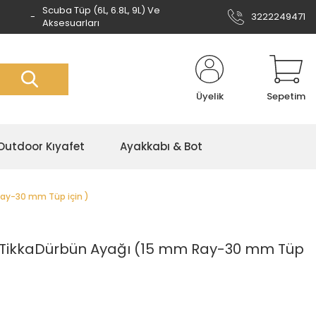
Scuba Tüp (6L, 6.8L, 9L) Ve
3222249471
Aksesuarları
Üyelik
Sepetim
Outdoor Kıyafet
Ayakkabı & Bot
ay-30 mm Tüp için )
TikkaDürbün Ayağı (15 mm Ray-30 mm Tüp