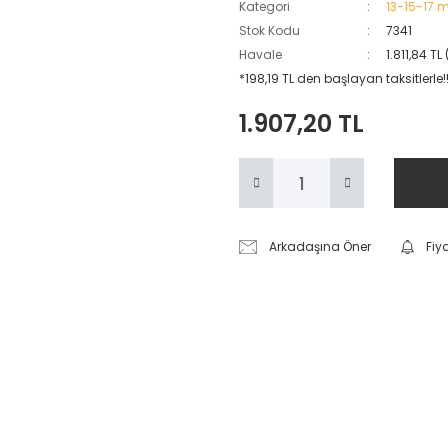
Kategori
13-15-17 m
Stok Kodu
7341
Havale
1.811,84 T
*198,19 TL den başlayan taksitlerle!
1.907,20 TL
Arkadaşına Öner
Fiy