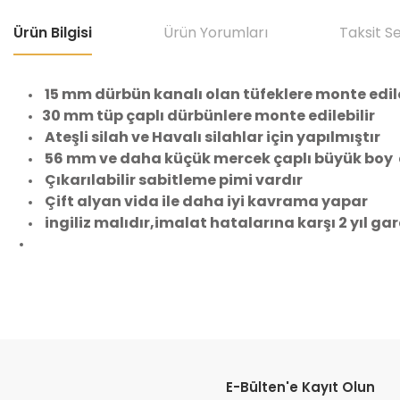
Ürün Bilgisi
Ürün Yorumları
Taksit S
15 mm dürbün kanalı olan
tüfeklere monte edile
30 mm tüp çaplı dürbünlere monte edilebilir
Ateşli silah ve Havalı silahlar için yapılmıştır
56 mm ve daha küçük
mercek çaplı b
üyük boy d
Çıkarılabilir sabitleme pimi vardır
Çift alyan vida ile daha iyi kavrama yapar
ingiliz malıdır,imalat hatalarına karşı 2 yıl gar
Bu ürünün fiyat bilgisi, resim, ürün açıklamalarında ve diğer konular
Görüş ve önerileriniz için teşekkür ederiz.
E-Bülten'e Kayıt Olun
Ürün resmi kalitesiz, bozuk veya görüntülenemiyor.