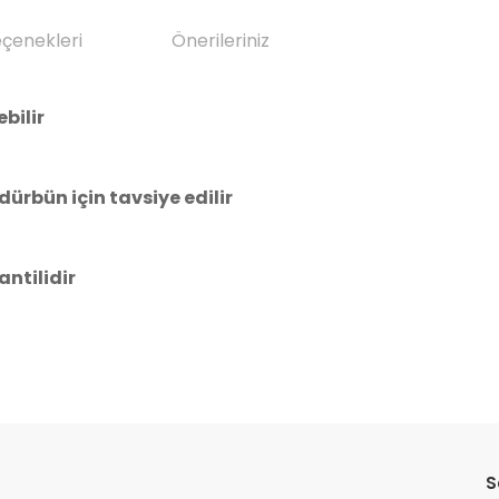
eçenekleri
Önerileriniz
bilir
ürbün için tavsiye edilir
antilidir
da yetersiz gördüğünüz noktaları öneri formunu kullanarak tarafımıza il
Bu ürüne ilk yorumu siz yapın!
S