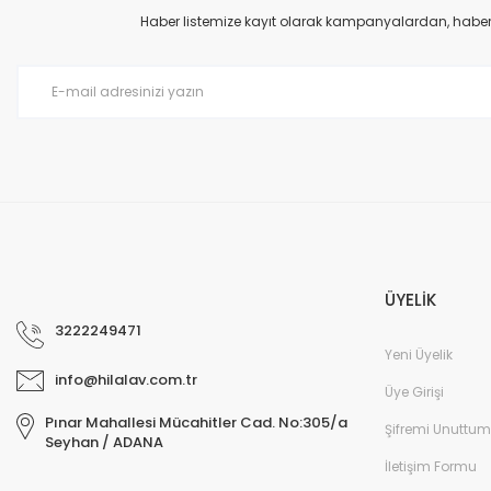
Ürün açıklamasında eksik bilgiler bulunuyor.
Haber listemize kayıt olarak kampanyalardan, haberda
Ürün bilgilerinde hatalar bulunuyor.
Ürün fiyatı diğer sitelerden daha pahalı.
Bu ürüne benzer farklı alternatifler olmalı.
ÜYELİK
3222249471
Yeni Üyelik
info@hilalav.com.tr
Üye Girişi
Pınar Mahallesi Mücahitler Cad. No:305/a
Şifremi Unuttum
Seyhan / ADANA
İletişim Formu