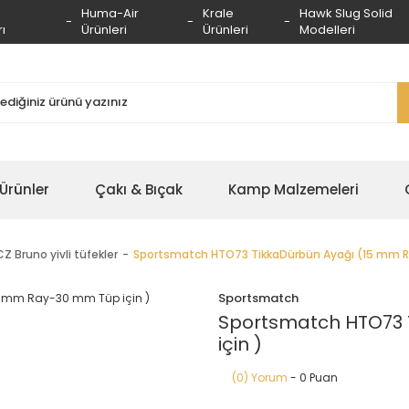
Huma-Air
Krale
Hawk Slug Solid
ı
Ürünleri
Ürünleri
Modelleri
 Ürünler
Çakı & Bıçak
Kamp Malzemeleri
 Bruno yivli tüfekler
Sportsmatch HTO73 TikkaDürbün Ayağı (15 mm R
Sportsmatch
Sportsmatch HTO73 
için )
(0) Yorum
- 0 Puan