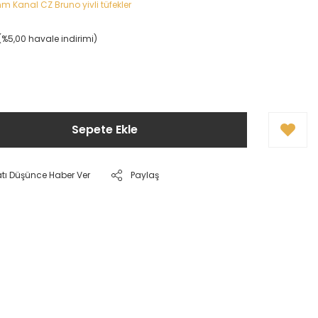
m Kanal CZ Bruno yivli tüfekler
L (%5,00 havale indirimi)
!
Sepete Ekle
atı Düşünce Haber Ver
Paylaş