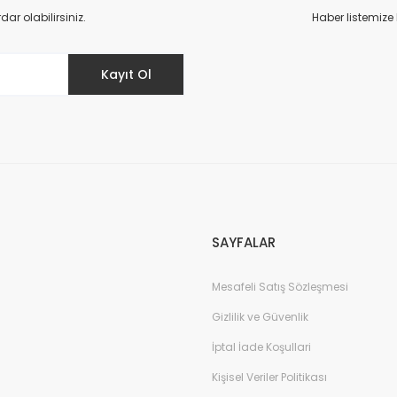
Yorum Yaz
r olabilirsiniz.
Haber listemize
Kayıt Ol
Gönder
SAYFALAR
Mesafeli Satış Sözleşmesi
Gizlilik ve Güvenlik
İptal İade Koşullari
Kişisel Veriler Politikası