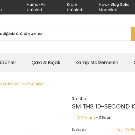
Huma-Air
Krale
Hawk Slug Solid
ı
Ürünleri
Ürünleri
Modelleri
 Ürünler
Çakı & Bıçak
Kamp Malzemeleri
& SCISSORS BILEY APARAT
Smith's
SMITHS 10-SECOND K
(0) Yorum
- 0 Puan
Kategori
Çakı Ve Bı