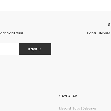
da yetersiz gördüğünüz noktaları öneri formunu kullanarak tarafımıza il
Bu ürüne ilk yorumu siz yapın!
S
Yorum Yaz
r olabilirsiniz.
Haber listemize
Kayıt Ol
Gönder
SAYFALAR
Mesafeli Satış Sözleşmesi