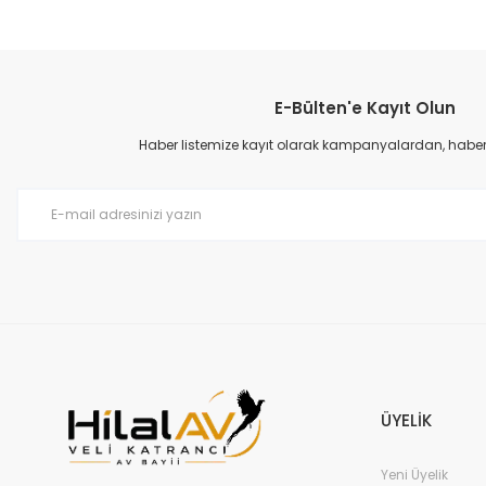
Bu ürünün fiyat bilgisi, resim, ürün açıklamalarında ve diğer konular
Görüş ve önerileriniz için teşekkür ederiz.
E-Bülten'e Kayıt Olun
Ürün resmi kalitesiz, bozuk veya görüntülenemiyor.
Ürün açıklamasında eksik bilgiler bulunuyor.
Haber listemize kayıt olarak kampanyalardan, haberda
Ürün bilgilerinde hatalar bulunuyor.
Ürün fiyatı diğer sitelerden daha pahalı.
Bu ürüne benzer farklı alternatifler olmalı.
ÜYELİK
Yeni Üyelik