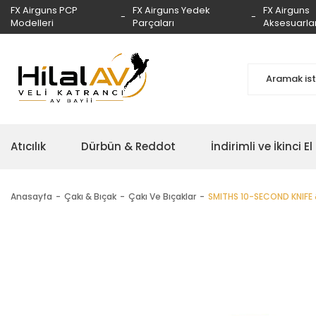
FX Airguns PCP
FX Airguns Yedek
FX Airguns
Modelleri
Parçaları
Aksesuarlar
Atıcılık
Dürbün & Reddot
İndirimli ve İkinci El
Anasayfa
Çakı & Bıçak
Çakı Ve Bıçaklar
SMITHS 10-SECOND KNIFE 