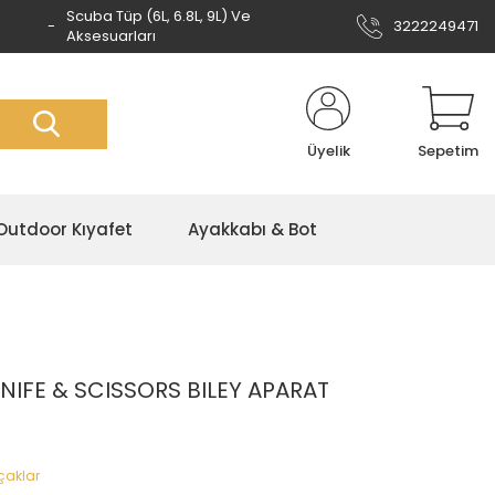
Scuba Tüp (6L, 6.8L, 9L) Ve
3222249471
Aksesuarları
Üyelik
Sepetim
Outdoor Kıyafet
Ayakkabı & Bot
NIFE & SCISSORS BILEY APARAT
çaklar