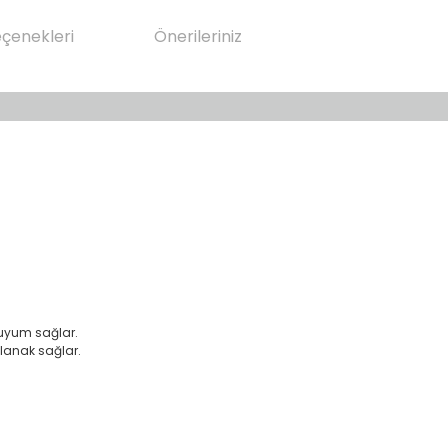
eçenekleri
Önerileriniz
uyum sağlar.
olanak sağlar.