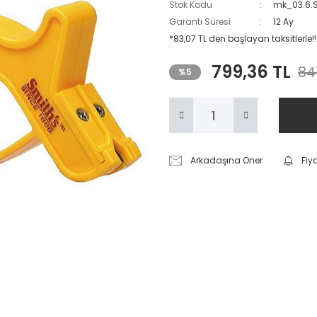
Stok Kodu
mk_03.6.
Garanti Süresi
12 Ay
*83,07 TL den başlayan taksitlerle!!
799,36 TL
84
%5
Arkadaşına Öner
Fiy