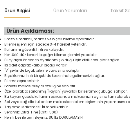
Ürün Bilgisi
Ürün Yorumları
Taksit S
Ürün Açıklaması:
Smith’s markalı, makas ve bıçak bileme aparatıdır.
Bileme işlemi için sadece 3-4 hareket yeterlidir.
Kullanımı güvenli, hızlı ve kolaydır.
Her türlü düz kenarlı bıçağın bileme işlemini yapabilir.
Biley açısı önceden ayarlanmış olduğu için etkili sonuçlar sağlar.
İki adet çapraz karbür bıçağı vardır.
"V" şeklinde bıçak bileme yuvasına sahiptir.
Bıçaklarınızı hızlı bir şekilde keskin hale getirmenizi sağlar.
Bileme açısı sabittir.
Patentli makas bileyici özelliğine sahiptir.
Özel olarak tasarlanmış "kayan" yuvarlak bir seramik çubuğa sahiptir.
Bu kayan çubuk, kullanım esnasında makasınızın açısına tam olarak 
Sol veya sağ elle kullanılan makasların bileme işleminin yapılmasına 
Taşlama Malzemesi: İri taneli karbür
Seramik: Extra-Fine (Grit 1.500)
Nemli bez ile temizleyiniz. SU İLE DURULAMAYIN.