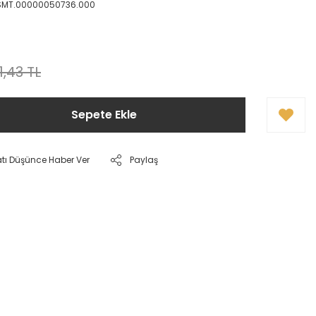
SMT.00000050736.000
1,43 TL
Sepete Ekle
atı Düşünce Haber Ver
Paylaş