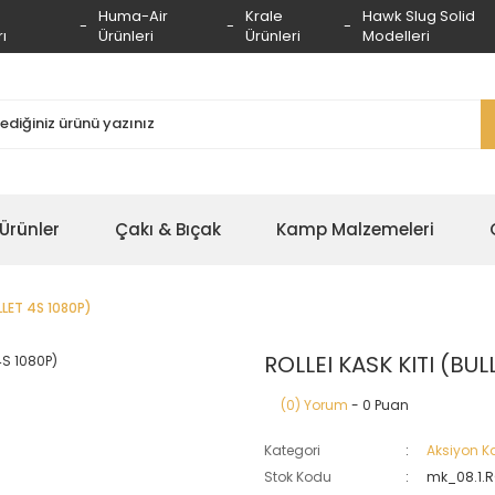
Huma-Air
Krale
Hawk Slug Solid
ı
Ürünleri
Ürünleri
Modelleri
 Ürünler
Çakı & Bıçak
Kamp Malzemeleri
LLET 4S 1080P)
ROLLEI KASK KITI (BUL
(0) Yorum
- 0 Puan
Kategori
Aksiyon 
Stok Kodu
mk_08.1.