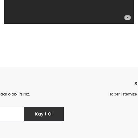
da yetersiz gördüğünüz noktaları öneri formunu kullanarak tarafımıza il
Bu ürüne ilk yorumu siz yapın!
S
Yorum Yaz
r olabilirsiniz.
Haber listemize
Kayıt Ol