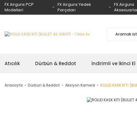
FX Airguns PCP
FX Airguns Yedek
FX Airguns
Modelleri
Parçaları
Aksesuarlar
Atıcılık
Dürbün & Reddot
İndirimli ve İkinci El
Anasayfa
Dürbün & Reddot
Aksiyon Kamera
ROLLEI KASK KITI (BU