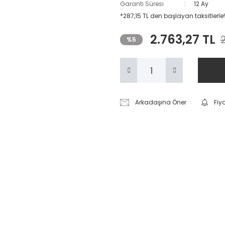
Garanti Süresi
12 Ay
*287,15 TL den başlayan taksitlerle!
2.763,27 TL
2
%5
Arkadaşına Öner
Fiy