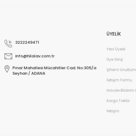
ÜYELİK
3222249471
Yeni Üyelik
info@hilalav.com.tr
Üye Girişi
Pınar Mahallesi Mücahitler Cad. No:305/a
Şifremi Unuttum
Seyhan / ADANA
İletişim Formu
Havale Bildirim
Kargo Takibi
İletişim