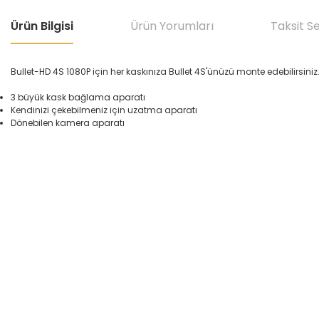
Ürün Bilgisi
Ürün Yorumları
Taksit S
Bullet
-
HD
4S
1080P
için h
er
kask
ınıza
Bullet
4S
'ünüzü
monte edebilirsiniz
3 büyük
kask
bağlama aparatı
Kendinizi çekebilmeniz için
uzatma aparatı
D
önebilen
kamera aparatı