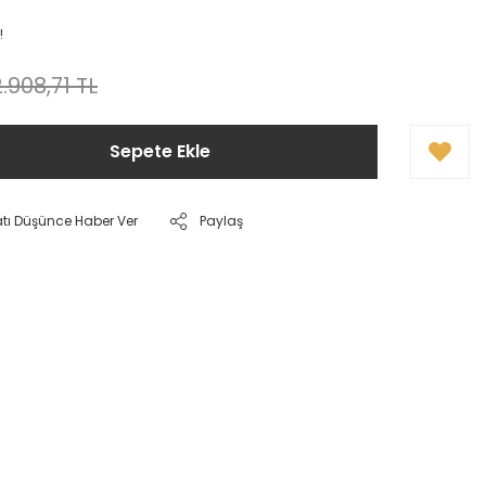
!
.908,71 TL
Sepete Ekle
atı Düşünce Haber Ver
Paylaş