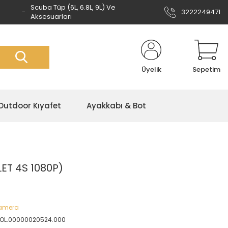
Scuba Tüp (6L, 6.8L, 9L) Ve
3222249471
Aksesuarları
Üyelik
Sepetim
Outdoor Kıyafet
Ayakkabı & Bot
LET 4S 1080P)
Kamera
ROL.00000020524.000