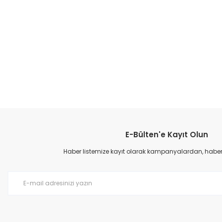
Bu ürünün fiyat bilgisi, resim, ürün açıklamalarında ve diğer konular
Görüş ve önerileriniz için teşekkür ederiz.
E-Bülten'e Kayıt Olun
Ürün resmi kalitesiz, bozuk veya görüntülenemiyor.
Ürün açıklamasında eksik bilgiler bulunuyor.
Haber listemize kayıt olarak kampanyalardan, haberda
Ürün bilgilerinde hatalar bulunuyor.
Ürün fiyatı diğer sitelerden daha pahalı.
Bu ürüne benzer farklı alternatifler olmalı.