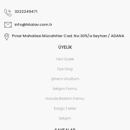
Reximex Throne GEN1,GEN2 Pcp Havalı Tüfek yedek Şarjörü
3222249471
600,00 TL
info@hilalav.com.tr
Pınar Mahallesi Mücahitler Cad. No:305/a Seyhan / ADANA
ÜYELİK
Yeni Üyelik
Üye Girişi
Şifremi Unuttum
İletişim Formu
Havale Bildirim Formu
Kargo Takibi
İletişim