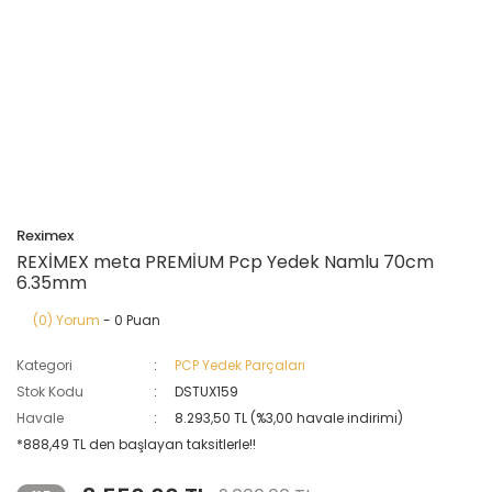
Reximex
REXİMEX meta PREMİUM Pcp Yedek Namlu 70cm
6.35mm
(0) Yorum
- 0 Puan
Kategori
PCP Yedek Parçaları
Stok Kodu
DSTUX159
Havale
8.293,50 TL (%3,00 havale indirimi)
*888,49 TL den başlayan taksitlerle!!