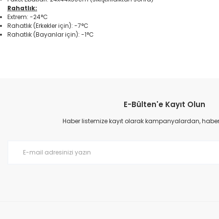
Rahatlık:
Extrem: -24°C
Rahatlık (Erkekler için): -7°C
Rahatlık (Bayanlar için): -1°C
Bu ürünün fiyat bilgisi, resim, ürün açıklamalarında ve diğer konular
Görüş ve önerileriniz için teşekkür ederiz.
E-Bülten'e Kayıt Olun
Ürün resmi kalitesiz, bozuk veya görüntülenemiyor.
Ürün açıklamasında eksik bilgiler bulunuyor.
Haber listemize kayıt olarak kampanyalardan, haberda
Ürün bilgilerinde hatalar bulunuyor.
Ürün fiyatı diğer sitelerden daha pahalı.
Bu ürüne benzer farklı alternatifler olmalı.