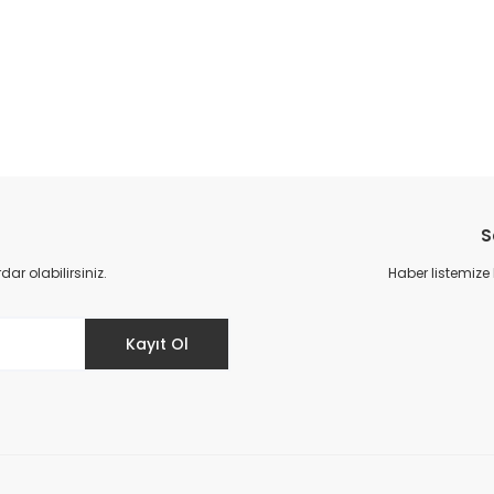
da yetersiz gördüğünüz noktaları öneri formunu kullanarak tarafımıza il
Bu ürüne ilk yorumu siz yapın!
S
Yorum Yaz
r olabilirsiniz.
Haber listemize
Kayıt Ol