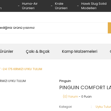
Huma-Air
Krale
Hawk Slug Solid
ı
Ürünleri
Ürünleri
Modelleri
 Ürünler
Çakı & Bıçak
Kamp Malzemeleri
-24 175 KIRMIZI UYKU TULUM
Pinguin
PINGUIN COMFORT LAD
(0) Yorum
- 0 Puan
Kategori
Uyku Tulu