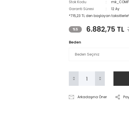
Stok Kodu
mk_COMF
Garanti Süresi
12 Ay
*715,23 TL den başlayan taksitlerle!
6.882,75 TL
%5
Beden
Arkadaşına Öner
Pa