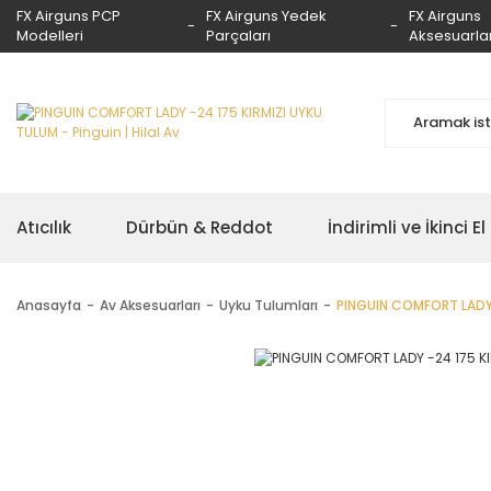
FX Airguns PCP
FX Airguns Yedek
FX Airguns
Modelleri
Parçaları
Aksesuarlar
Atıcılık
Dürbün & Reddot
İndirimli ve İkinci El
Anasayfa
Av Aksesuarları
Uyku Tulumları
PINGUIN COMFORT LADY 