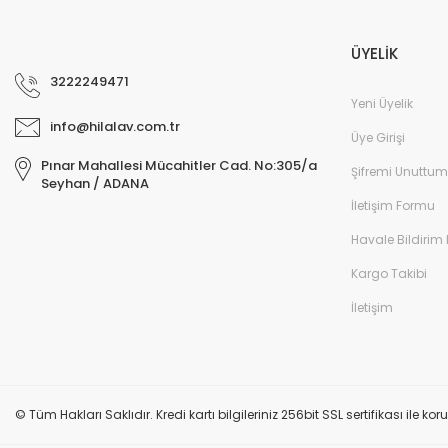
ÜYELİK
3222249471
Yeni Üyelik
info@hilalav.com.tr
Üye Girişi
Pınar Mahallesi Mücahitler Cad. No:305/a
Şifremi Unuttum
Seyhan / ADANA
İletişim Formu
Havale Bildirim
Kargo Takibi
İletişim
© Tüm Hakları Saklıdır. Kredi kartı bilgileriniz 256bit SSL sertifikası ile k