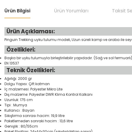
Ürün Bilgisi
Ürün Yorumları
Taksit S
Ürün Açıklaması:
Pinguin Trekking uyku tulumu modeli, Uzun süreli kamp ve araba ile seya
Özellikleri:
Başka bir uyku tulumuyla birleştirilebilir yapıdadır. (Sağ ve sol fermuarlı
EN 13537
Teknik Özellikleri:
Ağırlığı: 2000 gr
Dolgu Yapısı: Çift katman
İç malzemesi: Polyester Mikro Lite
Dış malzeme: Polyester DWR Klima Kontrol Kalkanı
Uzunluk: 175 cm
Tipi : Mumya
Kullanıcı : Bayan
Sıkıştırma sonrası hacim: 19,9 litre
Paketlemeden sonraki hacim : 13,6 litre
Genişlik : 80/55cm
Paket Ebatları: 24x44x30cm (sıkıştırıldıktan sonra)