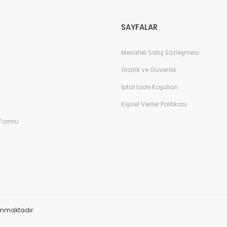
Gönder
SAYFALAR
Mesafeli Satış Sözleşmesi
Gizlilik ve Güvenlik
İptal İade Koşullari
Kişisel Veriler Politikası
 Formu
orunmaktadır.