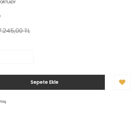
ORTLADY
!
7.245,00 TL
Sepete Ekle
ylaş