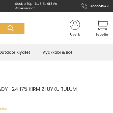
Scuba Tüp (6L, 6.8L, 9L) Ve
3222249471
Aksesuarları
Üyelik
Sepetim
Outdoor Kıyafet
Ayakkabı & Bot
Y -24 175 KIRMIZI UYKU TULUM
mları