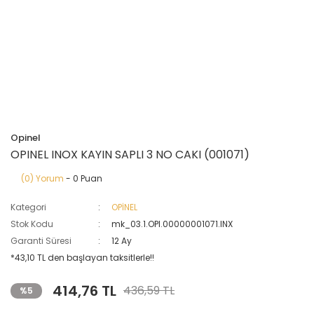
Opinel
OPINEL INOX KAYIN SAPLI 3 NO CAKI (001071)
(0) Yorum
- 0 Puan
Kategori
OPİNEL
Stok Kodu
mk_03.1.OPI.00000001071.INX
Garanti Süresi
12 Ay
*43,10 TL den başlayan taksitlerle!!
414,76 TL
436,59 TL
%5