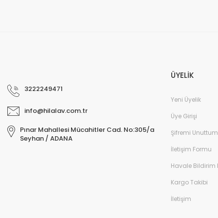
ÜYELİK
3222249471
Yeni Üyelik
info@hilalav.com.tr
Üye Girişi
Pınar Mahallesi Mücahitler Cad. No:305/a
Şifremi Unuttum
Seyhan / ADANA
İletişim Formu
Havale Bildirim
Kargo Takibi
İletişim