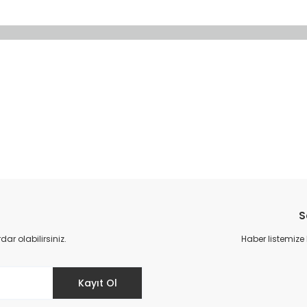
da yetersiz gördüğünüz noktaları öneri formunu kullanarak tarafımıza il
Bu ürüne ilk yorumu siz yapın!
S
Yorum Yaz
r olabilirsiniz.
Haber listemize
Kayıt Ol