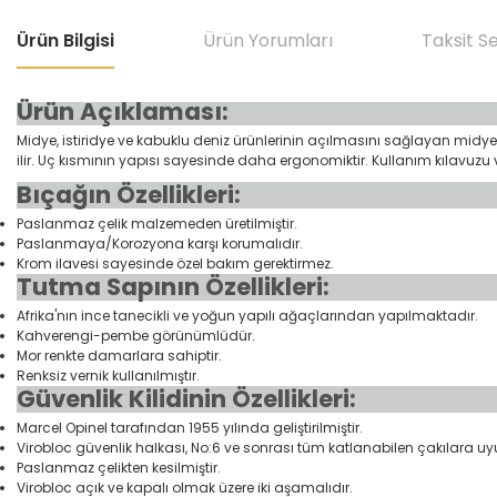
Ürün Bilgisi
Ürün Yorumları
Taksit S
Ürün Açıklaması:
Midye, istiridye ve kabuklu deniz ürünlerinin açılmasını sağlayan mi
ilir. Uç kısmının yapısı sayesinde daha ergonomiktir. Kullanım kılavuzu 
Bıçağın Özellikleri:
Paslanmaz çelik malzemeden üretilmiştir.
Paslanmaya/Korozyona karşı korumalıdır.
Krom ilavesi sayesinde özel bakım gerektirmez.
Tutma Sapının Özellikleri:
Afrika'nın ince tanecikli ve yoğun yapılı ağaçlarından yapılmaktadır.
Kahverengi-pembe görünümlüdür.
Mor renkte damarlara sahiptir.
Renksiz vernik kullanılmıştır.
Güvenlik Kilidinin Özellikleri:
Marcel Opinel tarafından 1955 yılında geliştirilmiştir.
Virobloc güvenlik halkası, No:6 ve sonrası tüm katlanabilen çakılara u
Paslanmaz çelikten kesilmiştir.
Virobloc açık ve kapalı olmak üzere iki aşamalıdır.