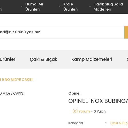
Huma-Air
Krale
Hawk Slug Solid
ı
Ürünleri
Ürünleri
Modelleri
 Ürünler
Çakı & Bıçak
Kamp Malzemeleri
I 9 NO MIDYE CAKISI
Opinel
OPINEL INOX BUBINGA
(0) Yorum
- 0 Puan
Kategori
Çakı & Bı