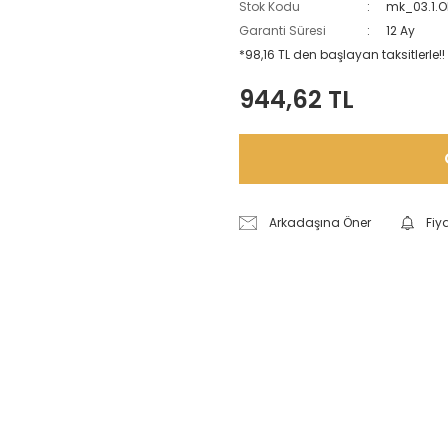
Stok Kodu
mk_03.1.O
Garanti Süresi
12 Ay
*98,16 TL den başlayan taksitlerle!!
944,62 TL
Arkadaşına Öner
Fiy