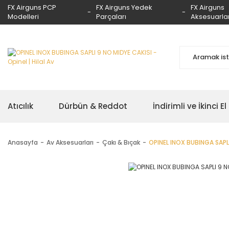
FX Airguns PCP
FX Airguns Yedek
FX Airguns
Modelleri
Parçaları
Aksesuarlar
Atıcılık
Dürbün & Reddot
İndirimli ve İkinci El
Anasayfa
Av Aksesuarları
Çakı & Bıçak
OPINEL INOX BUBINGA SAPL