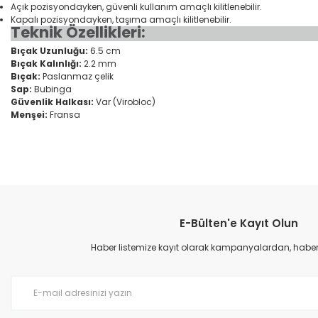
Açık pozisyondayken, güvenli kullanım amaçlı kilitlenebilir.
Kapalı pozisyondayken, taşıma amaçlı kilitlenebilir.
Teknik Özellikleri:
Bıçak Uzunluğu:
6.5 cm
Bıçak Kalınlığı:
2.2 mm
Bıçak:
Paslanmaz çelik
Sap:
Bubinga
Güvenlik Halkası:
Var (Virobloc)
Menşei:
Fransa
Bu ürünün fiyat bilgisi, resim, ürün açıklamalarında ve diğer konular
Görüş ve önerileriniz için teşekkür ederiz.
E-Bülten'e Kayıt Olun
Ürün resmi kalitesiz, bozuk veya görüntülenemiyor.
Ürün açıklamasında eksik bilgiler bulunuyor.
Haber listemize kayıt olarak kampanyalardan, haberda
Ürün bilgilerinde hatalar bulunuyor.
Ürün fiyatı diğer sitelerden daha pahalı.
Bu ürüne benzer farklı alternatifler olmalı.