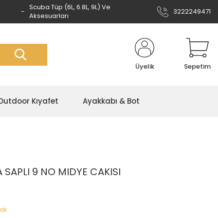
Scuba Tüp (6L, 6.8L, 9L) Ve
3222249471
Aksesuarları
Üyelik
Sepetim
Outdoor Kıyafet
Ayakkabı & Bot
 SAPLI 9 NO MIDYE CAKISI
çak