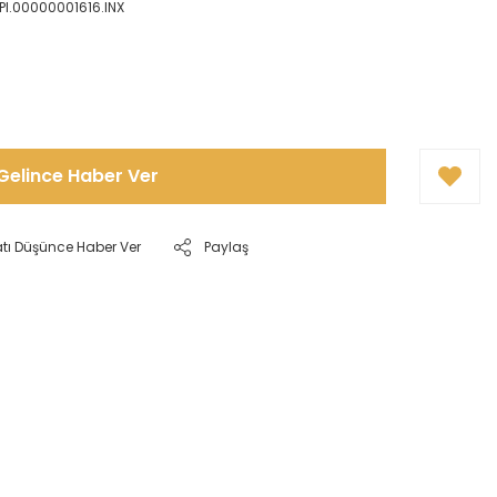
PI.00000001616.INX
Gelince Haber Ver
atı Düşünce Haber Ver
Paylaş