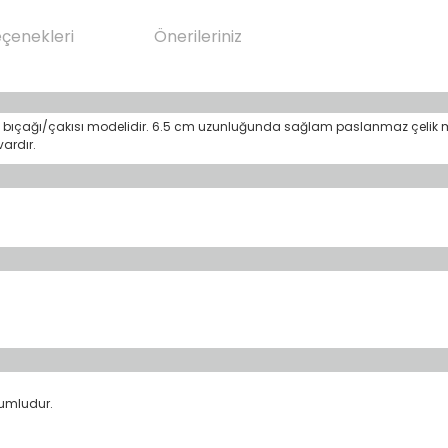
eçenekleri
Önerileriniz
dye bıçağı/çakısı modelidir. 6.5 cm uzunluğunda sağlam paslanmaz çelik m
vardır.
yumludur.