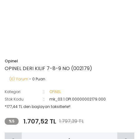
Opinel
OPINEL DERI KILIF 7-8-9 NO (002179)
(0) Yorum
- 0 Puan
Kategori
OPİNEL
Stok Kodu
mk_03.1.OPI.00000002179.000
*177,44 TL den başlayan taksitlerle!!
1.707,52 TL
1.797,39 TL
%5