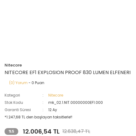
Nitecore
NITECORE EF1 EXPLOSION PROOF 830 LUMEN ELFENERI
(0) Yorum
- 0 Puan
Kategori
Nitecore
Stok Kodu
mk_02.1.NIT.00000000EF1.000
Garanti Süresi
12 Ay
*1.247,68 TL den başlayan taksitlerle!!
12.006,54 TL
12.638,47 TL
%5