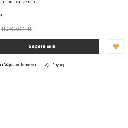
IT.00000000CI7.000
!!
11.269,94 TL
Sepete Ekle
atı Düşünce Haber Ver
Paylaş