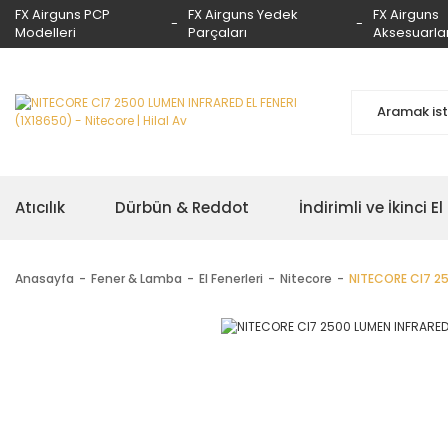
FX Airguns PCP
FX Airguns Yedek
FX Airguns
Modelleri
Parçaları
Aksesuarlar
Atıcılık
Dürbün & Reddot
İndirimli ve İkinci El
Anasayfa
Fener & Lamba
El Fenerleri
Nitecore
NITECORE CI7 25