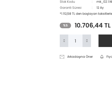
Stok Kodu
mk_02.1.N
Garanti Süresi
12 Ay
*1.112,58 TL den başlayan taksitlerle
10.706,44 TL
%5
Arkadaşına Öner
Fiy