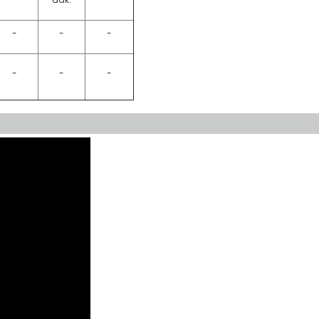
-
-
-
-
-
-