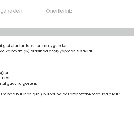
eçenekleri
Önerileriniz
eri gibi alanlarda kullanımı uygundur.
 red ve beyaz ışık) arasında geçiş yapmanızı sağlar.
ağlar.
 tutar.
pil gücünü gösterir.
yruk kısmında bulunan geniş butonuna basarak Strobe moduna geçilir.