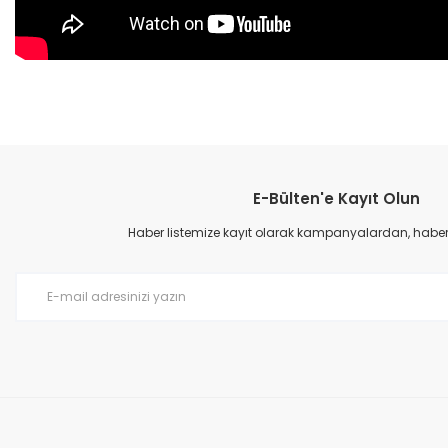
Bu ürünün fiyat bilgisi, resim, ürün açıklamalarında ve diğer konular
Görüş ve önerileriniz için teşekkür ederiz.
E-Bülten'e Kayıt Olun
Ürün resmi kalitesiz, bozuk veya görüntülenemiyor.
Ürün açıklamasında eksik bilgiler bulunuyor.
Haber listemize kayıt olarak kampanyalardan, haberda
Ürün bilgilerinde hatalar bulunuyor.
Ürün fiyatı diğer sitelerden daha pahalı.
Bu ürüne benzer farklı alternatifler olmalı.