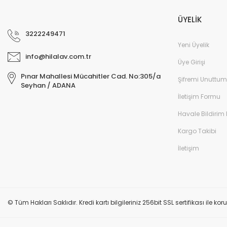
ÜYELİK
3222249471
Yeni Üyelik
info@hilalav.com.tr
Üye Girişi
Pınar Mahallesi Mücahitler Cad. No:305/a
Şifremi Unuttum
Seyhan / ADANA
İletişim Formu
Havale Bildirim
Kargo Takibi
İletişim
© Tüm Hakları Saklıdır. Kredi kartı bilgileriniz 256bit SSL sertifikası ile k