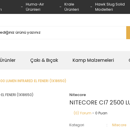
Huma-Air
Krale
Hawk Slug Solid
ı
Ürünleri
Ürünleri
Modelleri
 Ürünler
Çakı & Bıçak
Kamp Malzemeleri
00 LUMEN INFRARED EL FENERI (1X18650)
Nitecore
NITECORE CI7 2500 L
(0) Yorum
- 0 Puan
Kategori
Nitecore