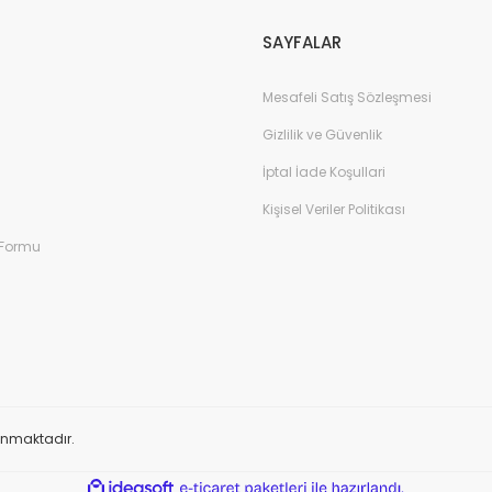
SAYFALAR
Mesafeli Satış Sözleşmesi
Gizlilik ve Güvenlik
İptal İade Koşullari
Kişisel Veriler Politikası
 Formu
orunmaktadır.
ile
ideasoft
e-