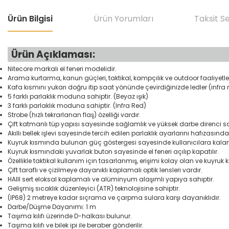
Ürün Bilgisi
Ürün Yorumları
Taksit S
Ürün Açıklaması:
Nitecore markalı el feneri modelidir.
Arama kurtarma, kanun güçleri, taktikal, kampçılık ve outdoor faaliyetl
Kafa kısmını yukarı doğru itip saat yönünde çevirdiğinizde ledler (infra
5 farklı parlaklık moduna sahiptir. (Beyaz ışık)
3 farklı parlaklık moduna sahiptir. (Infra Red)
Strobe (hızlı tekrarlanan flaş) özelliği vardır.
Çift katmanlı tüp yapısı sayesinde sağlamlık ve yüksek darbe direnci s
Akıllı bellek işlevi sayesinde tercih edilen parlaklık ayarlarını hafızasında
Kuyruk kısmında bulunan güç göstergesi sayesinde kullanıcılara kalan 
Kuyruk kısmındaki yuvarlak buton sayesinde el feneri açılıp kapatılır.
Özellikle taktikal kullanım için tasarlanmış, erişimi kolay olan ve ku
Çift taraflı ve çizilmeye dayanıklı kaplamalı optik lensleri vardır.
HAIII sert eloksal kaplamalı ve alüminyum alaşımlı yapıya sahiptir.
Gelişmiş sıcaklık düzenleyici (ATR) teknolojisine sahiptir.
(IP68) 2 metreye kadar sıçrama ve çarpma sulara karşı dayanıklıdır.
Darbe/Düşme Dayanımı: 1 m
Taşıma kılıfı üzerinde D-halkası bulunur.
Taşıma kılıfı ve bilek ipi ile beraber gönderilir.