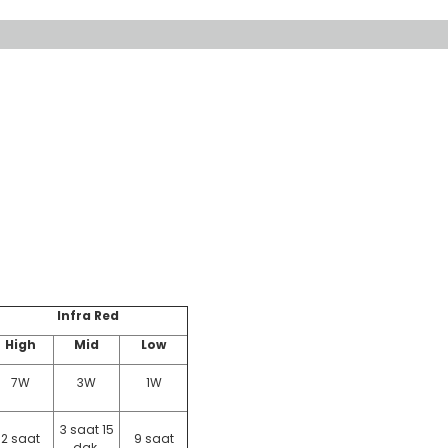
Infra Red
High
Mid
Low
7W
3W
1W
3 saat 15
2 saat
9 saat
dak.