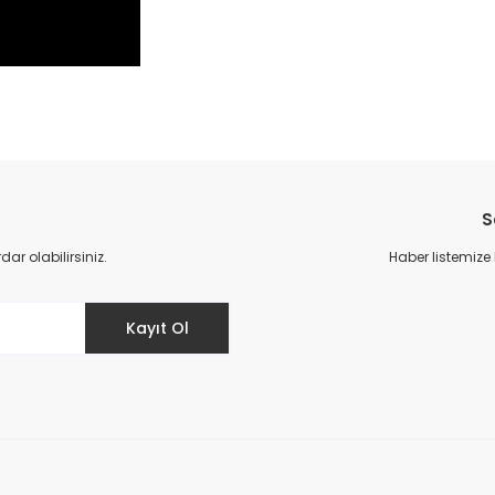
da yetersiz gördüğünüz noktaları öneri formunu kullanarak tarafımıza il
Bu ürüne ilk yorumu siz yapın!
S
Yorum Yaz
r olabilirsiniz.
Haber listemize
Kayıt Ol
Gönder