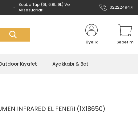
Scuba Tüp (6L, 6.8L, 9L) Ve
3222249471
Aksesuarları
Üyelik
Sepetim
Outdoor Kıyafet
Ayakkabı & Bot
UMEN INFRARED EL FENERI (1X18650)