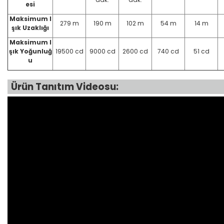
esi
Maksimum I
279 m
190 m
102 m
54 m
14 m
şık Uzaklığı
Maksimum I
şık Yoğunluğ
19500 cd
9000 cd
2600 cd
740 cd
51 cd
u
Ürün Tanıtım Videosu: