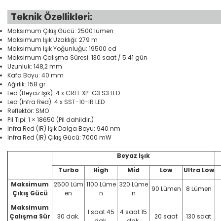
Teknik Özellikleri:
Maksimum Çıkış Gücü: 2500 lümen
Maksimum Işık Uzaklığı: 279 m
Maksimum Işık Yoğunluğu: 19500 cd
Maksimum Çalışma Süresi: 130 saat / 5.41 gün
Uzunluk: 148,2 mm
Kafa Boyu: 40 mm
Ağırlık: 158 gr
Led (Beyaz Işık): 4 x CREE XP-G3 S3 LED
Led (Infra Red): 4 x SST-10-IR LED
Reflektör: SMO
Pil Tipi: 1 × 18650 (Pil dahildir.)
Infra Red (IR) Işık Dalga Boyu: 940 nm
Infra Red (IR) Çıkış Gücü: 7000 mW
Beyaz Işık
Turbo
High
Mid
Low
Ultra Low
Maksimum
2500 Lüm
1100 Lüme
320 Lüme
90 Lümen
8 Lümen
Çıkış Gücü
en
n
n
Maksimum
1 saat 45
4 saat 15
Çalışma Sür
30 dak.
20 saat
130 saat
dak.
dak.