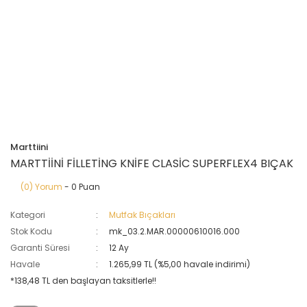
Marttiini
MARTTİİNİ FİLLETİNG KNİFE CLASİC SUPERFLEX4 BIÇAK
(0) Yorum
- 0 Puan
Kategori
Mutfak Bıçakları
Stok Kodu
mk_03.2.MAR.00000610016.000
Garanti Süresi
12 Ay
Havale
1.265,99 TL (%5,00 havale indirimi)
*138,48 TL den başlayan taksitlerle!!