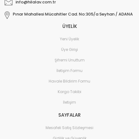
info@hilalav.com.tr
Pınar Mahallesi Mücahitler Cad. No:305/a Seyhan / ADANA
ÜYELİK
Yeni Üyelik
Üye Girişi
Şifremi Unuttum
İletişim Formu
Havale Bildirim Formu
Kargo Takibi
İletişim
SAYFALAR
Mesafeli Satış Sözleşmesi
Gizlilik ve Güvenlik