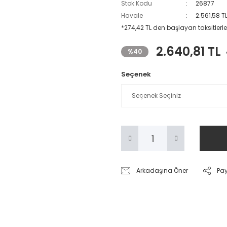
Stok Kodu
26877
Havale
2.561,58 T
*274,42 TL den başlayan taksitlerle
2.640,81 TL
%40
Seçenek
Arkadaşına Öner
Pa