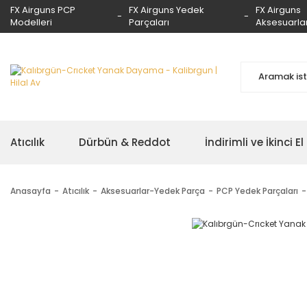
FX Airguns PCP
FX Airguns Yedek
FX Airguns
Modelleri
Parçaları
Aksesuarlar
Atıcılık
Dürbün & Reddot
İndirimli ve İkinci El
Anasayfa
Atıcılık
Aksesuarlar-Yedek Parça
PCP Yedek Parçaları