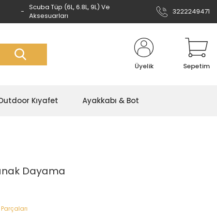
Scuba Tüp (6L, 6.8L, 9L) Ve
3222249471
Aksesuarları
Üyelik
Sepetim
Outdoor Kıyafet
Ayakkabı & Bot
Yanak Dayama
 Parçaları