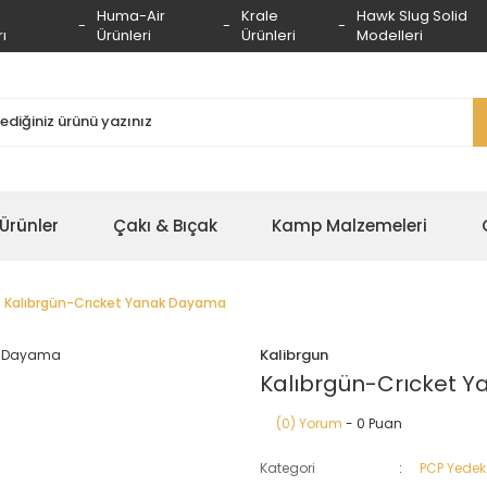
Huma-Air
Krale
Hawk Slug Solid
ı
Ürünleri
Ürünleri
Modelleri
 Ürünler
Çakı & Bıçak
Kamp Malzemeleri
Kalıbrgün-Crıcket Yanak Dayama
Kalibrgun
Kalıbrgün-Crıcket 
(0) Yorum
- 0 Puan
Kategori
PCP Yedek