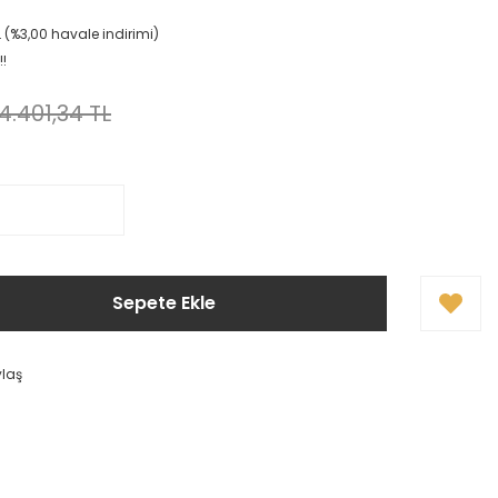
L (%3,00 havale indirimi)
!!
4.401,34 TL
Sepete Ekle
ylaş