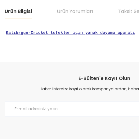
Ürün Bilgisi
Ürün Yorumları
Taksit S
Kalibrgun-Cricket tüfekler için yanak dayama aparatı
Bu ürünün fiyat bilgisi, resim, ürün açıklamalarında ve diğer konular
Görüş ve önerileriniz için teşekkür ederiz.
E-Bülten'e Kayıt Olun
Ürün resmi kalitesiz, bozuk veya görüntülenemiyor.
Ürün açıklamasında eksik bilgiler bulunuyor.
Haber listemize kayıt olarak kampanyalardan, haberda
Ürün bilgilerinde hatalar bulunuyor.
Ürün fiyatı diğer sitelerden daha pahalı.
Bu ürüne benzer farklı alternatifler olmalı.