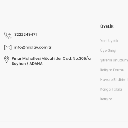
ÜYELİK
3222249471
Yeni Üyelik
info@hilalav.com.tr
Üye Girişi
Pınar Mahallesi Mücahitler Cad. No:305/a
Şifremi Unuttum
Seyhan / ADANA
İletişim Formu
Havale Bildirim
Kargo Takibi
İletişim