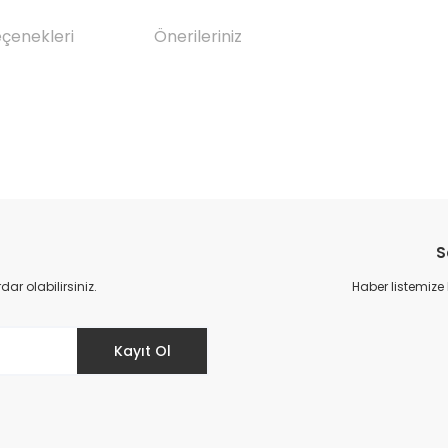
eçenekleri
Önerileriniz
da yetersiz gördüğünüz noktaları öneri formunu kullanarak tarafımıza il
Bu ürüne ilk yorumu siz yapın!
S
Yorum Yaz
r olabilirsiniz.
Haber listemize
Kayıt Ol