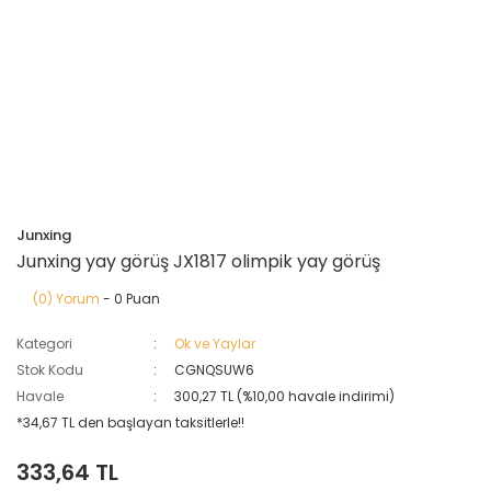
Junxing
Junxing yay görüş JX1817 olimpik yay görüş
(0) Yorum
- 0 Puan
Kategori
Ok ve Yaylar
Stok Kodu
CGNQSUW6
Havale
300,27 TL (%10,00 havale indirimi)
*34,67 TL den başlayan taksitlerle!!
333,64 TL