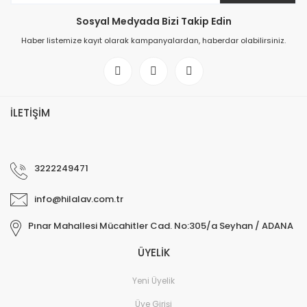
Sosyal Medyada Bizi Takip Edin
Haber listemize kayıt olarak kampanyalardan, haberdar olabilirsiniz.
İLETİŞİM
3222249471
info@hilalav.com.tr
Pınar Mahallesi Mücahitler Cad. No:305/a Seyhan / ADANA
ÜYELİK
Yeni Üyelik
Üye Girişi