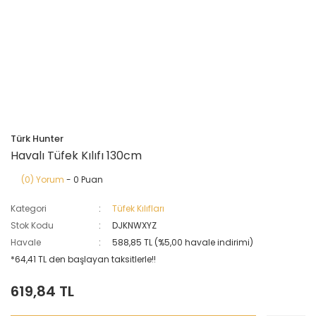
Türk Hunter
Havalı Tüfek Kılıfı 130cm
(0) Yorum
- 0 Puan
Kategori
Tüfek Kılıfları
Stok Kodu
DJKNWXYZ
Havale
588,85 TL (%5,00 havale indirimi)
*64,41 TL den başlayan taksitlerle!!
619,84 TL