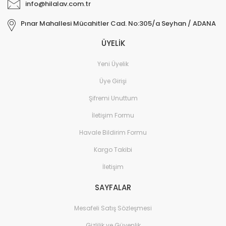
info@hilalav.com.tr
Pınar Mahallesi Mücahitler Cad. No:305/a Seyhan / ADANA
ÜYELİK
Yeni Üyelik
Üye Girişi
Şifremi Unuttum
İletişim Formu
Havale Bildirim Formu
Kargo Takibi
İletişim
SAYFALAR
Mesafeli Satış Sözleşmesi
Gizlilik ve Güvenlik